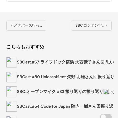
« メタバース行っ…
SBC.コンテンツ… »
こちらもおすすめ
SBCast.#67 ライフドック横浜 大西素子さん回 思い
SBCast.#80 UnleashMeet 矢野 明雄さん回振り返り
SBC.オープンマイク #33 振り返りの振り返り
ちえラ
SBCast.#64 Code for Japan 陣内一樹さん回振り返り