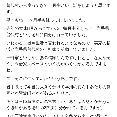
普代村から戻ってきて一月半という話をしようと思いま
す。
早くもね、1ヶ月半も経ってしまいました。
去年の大体8月からですかね、毎月半分くらい、岩手県
普代村という場所に自分は行っていました。
いわゆる二拠点生活と言われるようなもので、実家の横
浜と岩手県普代村の一軒家で活動していました。
一軒家というか、あの借家なんですけれども、なんかそ
ういう借家スペースというのがいくつかあるんですよ
ね。
で、そこに住んでいたという感じです。
岩手県って本当に大きく分けて本州の真ん中あたりの盛
岡とか紫波町とかがあるあたりと、
あとは三陸海岸沿いの宮古とか、あとは久慈とかそうい
う場所がある場所の2箇所に分かれているんですが、
その三陸海岸沿いの方、そして久慈から南に2つ行った