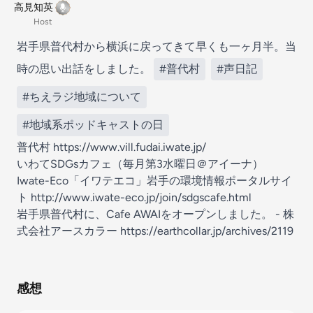
高見知英
Host
岩手県普代村から横浜に戻ってきて早くも一ヶ月半。当
時の思い出話をしました。
#普代村
#声日記
#ちえラジ地域について
#地域系ポッドキャストの日
普代村
https://www.vill.fudai.iwate.jp/
いわてSDGsカフェ（毎月第3水曜日＠アイーナ）
Iwate-Eco「イワテエコ」岩手の環境情報ポータルサイ
ト
http://www.iwate-eco.jp/join/sdgscafe.html
岩手県普代村に、Cafe AWAIをオープンしました。 - 株
式会社アースカラー
https://earthcollar.jp/archives/2119
感想