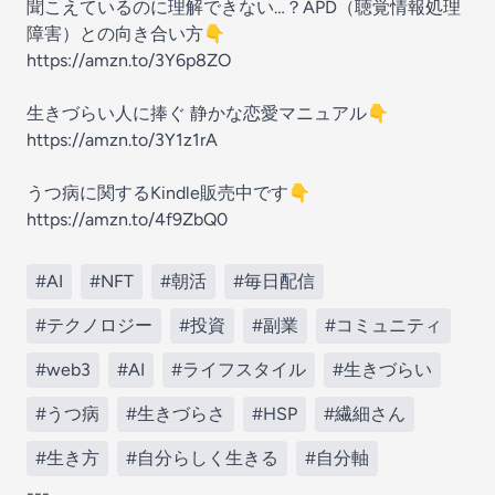
聞こえているのに理解できない…？APD（聴覚情報処理
障害）との向き合い方👇
https://amzn.to/3Y6p8ZO
生きづらい人に捧ぐ 静かな恋愛マニュアル👇
https://amzn.to/3Y1z1rA
うつ病に関するKindle販売中です👇️
https://amzn.to/4f9ZbQ0
#AI
#NFT
#朝活
#毎日配信
#テクノロジー
#投資
#副業
#コミュニティ
#web3
#AI
#ライフスタイル
#生きづらい
#うつ病
#生きづらさ
#HSP
#繊細さん
#生き方
#自分らしく生きる
#自分軸
---