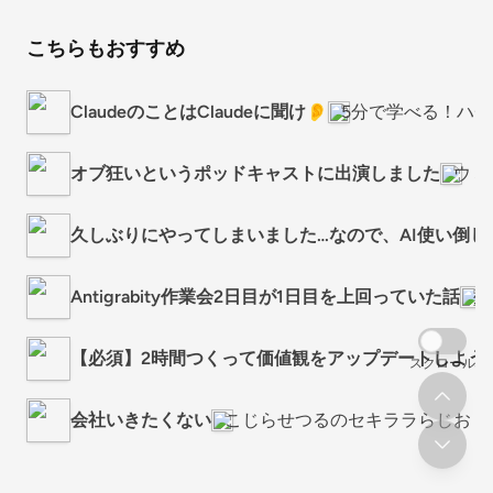
こちらもおすすめ
ClaudeのことはClaudeに聞け👂
5分で学べる！ハチ
オブ狂いというポッドキャストに出演しました
ウミ
久しぶりにやってしまいました…なので、AI使い倒し
Antigrabity作業会2日目が1日目を上回っていた話
生
【必須】2時間つくって価値観をアップデートしよう
スクロール
会社いきたくない
こじらせつるのセキララらじお