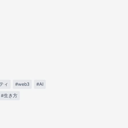
ティ
#web3
#AI
#生き方