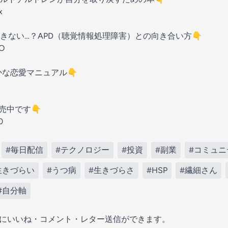
x
きない…？APD（聴覚情報処理障害）との向き合い方👇
ZO
かな恋愛マニュアル👇
売中です👇️
0
#毎日配信
#テクノロジー
#投資
#副業
#コミュニ
生きづらい
#うつ病
#生きづらさ
#HSP
#繊細さん
#自分軸
の放送にいいね・コメント・レター送信ができます。