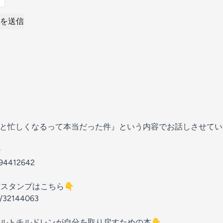
を送信
っと忙しくなるって本当だった件』という内容でお話しさせて

aa94412642
Eスタンプはこちら👇
er/32144063
ルトチルドレンが自分を取り戻すための本👇