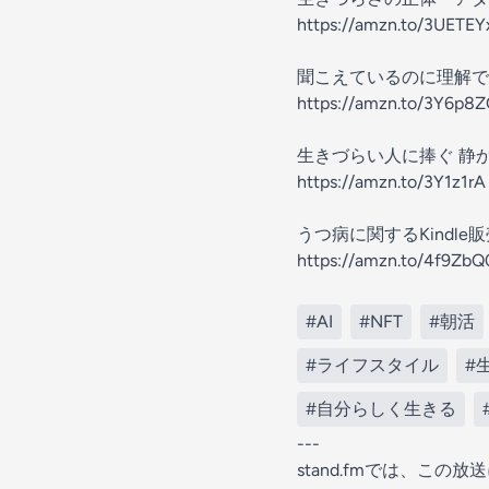
https://amzn.to/3UETEY
聞こえているのに理解で
https://amzn.to/3Y6p8
生きづらい人に捧ぐ 静
https://amzn.to/3Y1z1rA
うつ病に関するKindle販
https://amzn.to/4f9ZbQ
#AI
#NFT
#朝活
#ライフスタイル
#
#自分らしく生きる
---
stand.fmでは、こ