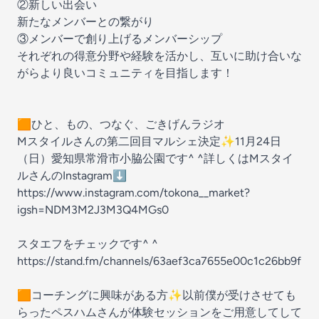
②新しい出会い
新たなメンバーとの繋がり
③メンバーで創り上げるメンバーシップ
それぞれの得意分野や経験を活かし、互いに助け合いな
がらより良いコミュニティを目指します！
🟧ひと、もの、つなぐ、ごきげんラジオ
Mスタイルさんの第二回目マルシェ決定✨11月24日
（日）愛知県常滑市小脇公園です^ ^詳しくはMスタイ
ルさんのInstagram⬇️
https://www.instagram.com/tokona__market?
igsh=NDM3M2J3M3Q4MGs0
スタエフをチェックです^ ^
https://stand.fm/channels/63aef3ca7655e00c1c26bb9f
🟧コーチングに興味がある方✨以前僕が受けさせても
らったペスハムさんが体験セッションをご用意してして