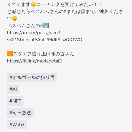
くれてます😌コーチングを受けてみたい！！
と感じたらペスハムさんのXまたは僕までご連絡くださ
い😊
ペスハムさんのX⬇️
https://x.com/pess_ham?
s=21&t=lqsoPVmL2MdIf9isvDrGWQ
🟧スタエフ盛り上げ隊の皆さん
https://lit.link/moriagetai2
#オルゴールの独り言
#AI
#NFT
#毎日放送
#Web3