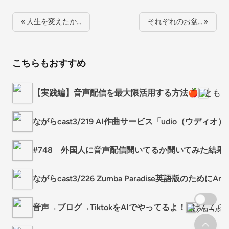
« 人生を変えたか…
それぞれのお盆… »
こちらもおすすめ
【実践編】音声配信を最大限活用する方法🍎
ともみ
ながらcast3/219 AI作曲サービス「udio（ウデ
#748 外国人に音声配信聞いてるか聞いてみた結果
ながらcast3/226 Zumba Paradise英語版のためにAm
音声→ブログ→TiktokをAIでやってるよ！
けんくら
スクロール