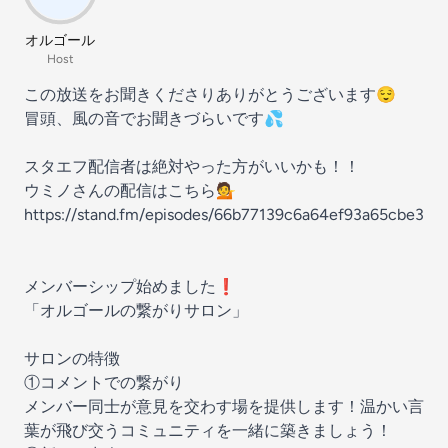
オルゴール
Host
この放送をお聞きくださりありがとうございます😌
冒頭、風の音でお聞きづらいです💦
スタエフ配信者は絶対やった方がいいかも！！
ウミノさんの配信はこちら💁
https://stand.fm/episodes/66b77139c6a64ef93a65cbe3
メンバーシップ始めました❗️
「オルゴールの繋がりサロン」
サロンの特徴
①コメントでの繋がり
メンバー同士が意見を交わす場を提供します！温かい言
葉が飛び交うコミュニティを一緒に築きましょう！