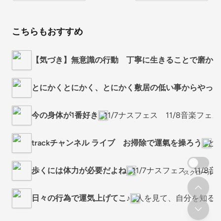
こちらもおすすめ
【気づき】無意識の行動 丁寧に生きることで磨かれ
とにかくとにかく、とにかく敷居の低い事からやって
今の身体が1番好き
11/7ナスフェス 11/8音楽フ
trackチャンネル ライブ お掃除で運氣を操ろう
と
歩くには体力が必要だよね
11/7ナスフェス 11/
スクロール
日々の行為で運気上げてこ♪
人を見て、自分を知る