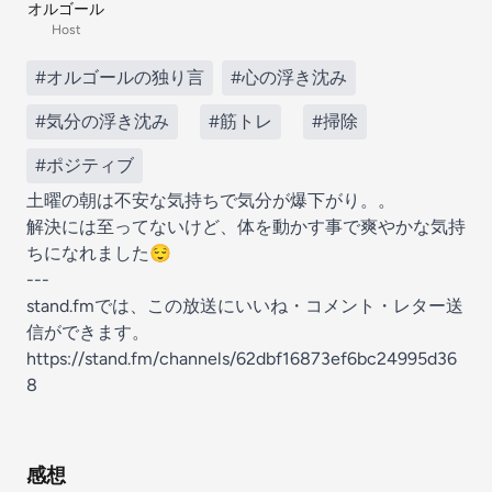
オルゴール
Host
#オルゴールの独り言
#心の浮き沈み
#気分の浮き沈み
#筋トレ
#掃除
#ポジティブ
土曜の朝は不安な気持ちで気分が爆下がり。。
解決には至ってないけど、体を動かす事で爽やかな気持
ちになれました😌
---
stand.fmでは、この放送にいいね・コメント・レター送
信ができます。
https://stand.fm/channels/62dbf16873ef6bc24995d36
8
感想