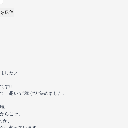
を送信
ました／
す!!
で、想いで“稼ぐ”と決めました。
転職——
からこそ、
とが、
か、知っています。