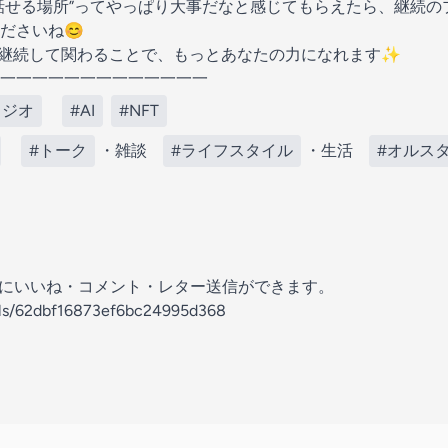
話せる場所”ってやっぱり大事だなと感じてもらえたら、継続の
ださいね😊
。継続して関わることで、もっとあなたの力になれます✨
一一一一一一一一一一一一一
ラジオ
#AI
#NFT
#トーク
・雑談
#ライフスタイル
・生活
#オルス
の放送にいいね・コメント・レター送信ができます。
nels/62dbf16873ef6bc24995d368