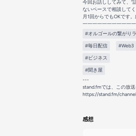
今回お話ししてみて、“
ないペースで相談してく
月1回からでもOKです
一一一一一一一一一一一
#オルゴールの繋がり
#毎日配信
#Web3
#ビジネス
#聞き屋
---
stand.fmでは、こ
https://stand.fm/chan
感想