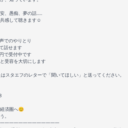
安、愚痴、夢の話……
共感して聴きます☺️
音声でのやりとり
して話せます
00円で受付中です
と受容を大切にします
たはスタエフのレターで「聞いてほしい」と送ってください。
3
経済圏へ😊
う。
一一一一一一一一一一一一一