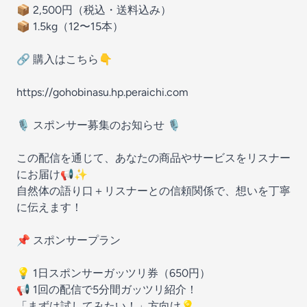
📦 2,500円（税込・送料込み）
📦 1.5kg（12〜15本）
🔗 購入はこちら👇
https://gohobinasu.hp.peraichi.com
🎙️ スポンサー募集のお知らせ 🎙️
この配信を通じて、あなたの商品やサービスをリスナー
にお届け📢✨
自然体の語り口＋リスナーとの信頼関係で、想いを丁寧
に伝えます！
📌 スポンサープラン
💡 1日スポンサーガッツリ券（650円）
📢 1回の配信で5分間ガッツリ紹介！
「まずは試してみたい！」方向け💡