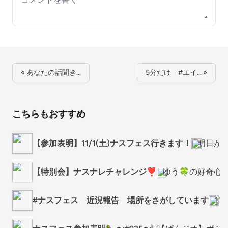
« あなたの話聞き…
5分だけ #エイ… »
こちらもおすすめ
【参加表明】11/1(土)ナスフェス行きます！
明日が
【特別会】ナスナレチャレンジ❣️
ゆう🍀の好奇心
#ナスフェス 近況報告 場所をさがしています
1