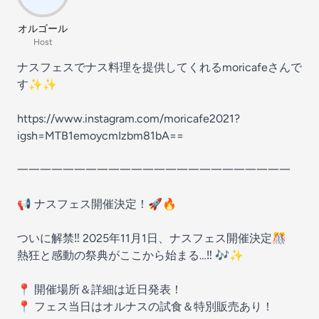
オルゴール
Host
ナスフェスでナス料理を提供してくれるmoricafeさんで
す✨✨
https://www.instagram.com/moricafe2021?
igsh=MTB1emoycmIzbm81bA==
一一一一一一一一一一一一一一一一一一一一一一一一
📢 ナスフェス開催決定！🚀🔥
ついに解禁‼️ 2025年11月1日、ナスフェス開催決定🎊
熱狂と感動の祭典がここから始まる…‼️ 🎶✨
📍 開催場所＆詳細は近日発表！
📍 フェス当日はオルナスの試食＆特別販売あり！