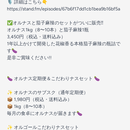
🎙 詳細はこちら👇
https://stand.fm/episodes/67b6f17dd1cb1bea9b16bf5a
✅オルナスと茄子麻辣のセットがついに販売‼️
オルナス1kg（8〜10本）と茄子麻辣1瓶
3,450円（税込・送料込み）
1年以上かけて開発した花椒香る本格茄子麻辣の瓶詰で
す🍆
是非ご賞味ください!!
🍆 オルナス定期便＆こだわりナスセット 🍆
✨ オルナスのサブスク（通年定期便）
📦 1,980円（税込・送料込み）
📦 1kg（8〜10本）
毎月の食卓にオルナスが届きます🍆
✨ オルゴールこだわりナスセット