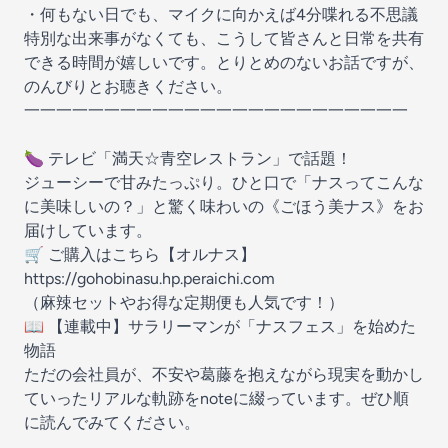
・何もない日でも、マイクに向かえば4分喋れる不思議
特別な出来事がなくても、こうして皆さんと日常を共有
できる時間が嬉しいです。とりとめのないお話ですが、
のんびりとお聴きください。
一一一一一一一一一一一一一一一一一一一一一一一一
🍆 テレビ「満天☆青空レストラン」で話題！
ジューシーで甘みたっぷり。ひと口で「ナスってこんな
に美味しいの？」と驚く味わいの《ごほう美ナス》をお
届けしています。
🛒 ご購入はこちら【オルナス】
https://gohobinasu.hp.peraichi.com
（麻辣セットやお得な定期便も人気です！）
📖 【連載中】サラリーマンが「ナスフェス」を始めた
物語
ただの会社員が、不安や葛藤を抱えながら現実を動かし
ていったリアルな軌跡をnoteに綴っています。ぜひ順
に読んでみてください。