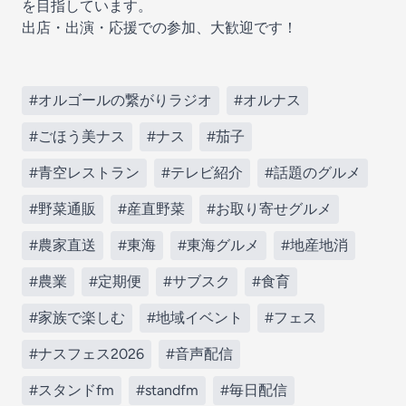
を目指しています。
出店・出演・応援での参加、大歓迎です！
#オルゴールの繋がりラジオ
#オルナス
#ごほう美ナス
#ナス
#茄子
#青空レストラン
#テレビ紹介
#話題のグルメ
#野菜通販
#産直野菜
#お取り寄せグルメ
#農家直送
#東海
#東海グルメ
#地産地消
#農業
#定期便
#サブスク
#食育
#家族で楽しむ
#地域イベント
#フェス
#ナスフェス2026
#音声配信
#スタンドfm
#standfm
#毎日配信