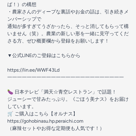
ば！）の構想
・農家さんのディープな裏話やお金の話は、引き続きメ
ンバーシップで
通知が多すぎてうざかったら、そっと消してもらって構
いません（笑）。農業の新しい形を一緒に見守ってくだ
さる方、ぜひ概要欄から登録をお願いします！
▼公式LINEのご登録はこちらから
https://lin.ee/WWF43Ld
一一一一一一一一一一一一一一一一一一一一一一一一
🍆 日本テレビ「満天☆青空レストラン」で話題！
ジューシーで甘みたっぷり。《ごほう美ナス》をお届け
しています。
🛒 ご購入はこちら【オルナス】
https://gohobinasu.hp.peraichi.com
（麻辣セットやお得な定期便も人気です！）