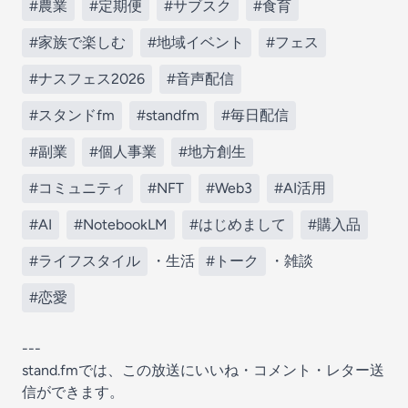
#農業
#定期便
#サブスク
#食育
#家族で楽しむ
#地域イベント
#フェス
#ナスフェス2026
#音声配信
#スタンドfm
#standfm
#毎日配信
#副業
#個人事業
#地方創生
#コミュニティ
#NFT
#Web3
#AI活用
#AI
#NotebookLM
#はじめまして
#購入品
#ライフスタイル
・生活
#トーク
・雑談
#恋愛
---
stand.fmでは、この放送にいいね・コメント・レター送
信ができます。