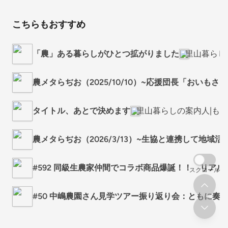
こちらもおすすめ
「農」ある暮らしがひとつ拡がりました
里山暮らし
農メタらぢお（2025/10/10）~応援団長「おいもさ
タイトル、あとで決めます
里山暮らしの案内人|も
農メタらぢお（2026/3/13）~生協と連携して地域活
#592 同級生農家仲間でコラボ商品爆誕！！ リアル
スクロール
#50 中嶋農園さん見学ツアー振り返り会：ともに奏