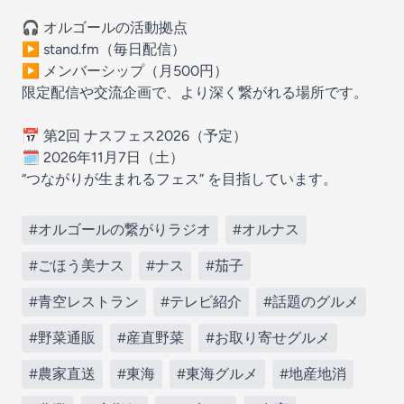
🎧 オルゴールの活動拠点
▶ stand.fm（毎日配信）
▶ メンバーシップ（月500円）
限定配信や交流企画で、より深く繋がれる場所です。
📅 第2回 ナスフェス2026（予定）
🗓 2026年11月7日（土）
“つながりが生まれるフェス” を目指しています。
#オルゴールの繋がりラジオ
#オルナス
#ごほう美ナス
#ナス
#茄子
#青空レストラン
#テレビ紹介
#話題のグルメ
#野菜通販
#産直野菜
#お取り寄せグルメ
#農家直送
#東海
#東海グルメ
#地産地消