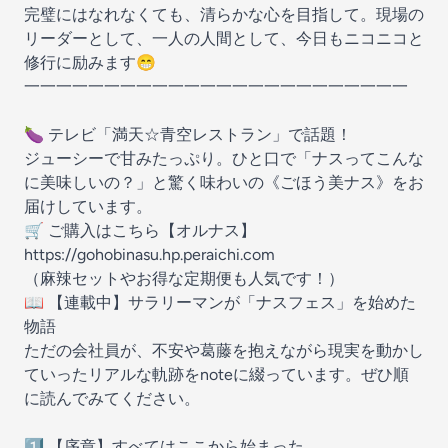
完璧にはなれなくても、清らかな心を目指して。現場の
リーダーとして、一人の人間として、今日もニコニコと
修行に励みます😁
一一一一一一一一一一一一一一一一一一一一一一一一
🍆 テレビ「満天☆青空レストラン」で話題！
ジューシーで甘みたっぷり。ひと口で「ナスってこんな
に美味しいの？」と驚く味わいの《ごほう美ナス》をお
届けしています。
🛒 ご購入はこちら【オルナス】
https://gohobinasu.hp.peraichi.com
（麻辣セットやお得な定期便も人気です！）
📖 【連載中】サラリーマンが「ナスフェス」を始めた
物語
ただの会社員が、不安や葛藤を抱えながら現実を動かし
ていったリアルな軌跡をnoteに綴っています。ぜひ順
に読んでみてください。
1️⃣ 【序章】すべてはここから始まった