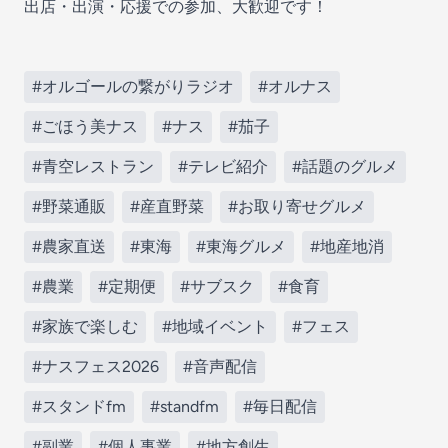
出店・出演・応援での参加、大歓迎です！
#オルゴールの繋がりラジオ
#オルナス
#ごほう美ナス
#ナス
#茄子
#青空レストラン
#テレビ紹介
#話題のグルメ
#野菜通販
#産直野菜
#お取り寄せグルメ
#農家直送
#東海
#東海グルメ
#地産地消
#農業
#定期便
#サブスク
#食育
#家族で楽しむ
#地域イベント
#フェス
#ナスフェス2026
#音声配信
#スタンドfm
#standfm
#毎日配信
#副業
#個人事業
#地方創生