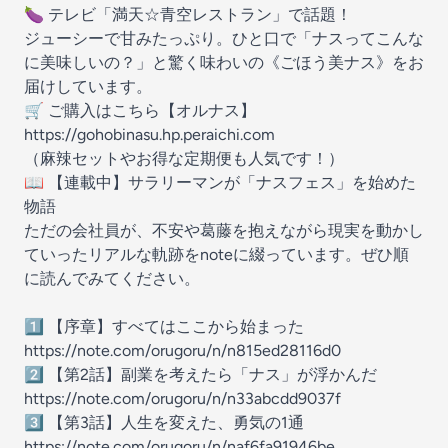
🍆 テレビ「満天☆青空レストラン」で話題！
ジューシーで甘みたっぷり。ひと口で「ナスってこんな
に美味しいの？」と驚く味わいの《ごほう美ナス》をお
届けしています。
🛒 ご購入はこちら【オルナス】
https://gohobinasu.hp.peraichi.com
（麻辣セットやお得な定期便も人気です！）
📖 【連載中】サラリーマンが「ナスフェス」を始めた
物語
ただの会社員が、不安や葛藤を抱えながら現実を動かし
ていったリアルな軌跡をnoteに綴っています。ぜひ順
に読んでみてください。
1️⃣ 【序章】すべてはここから始まった
https://note.com/orugoru/n/n815ed28116d0
2️⃣ 【第2話】副業を考えたら「ナス」が浮かんだ
https://note.com/orugoru/n/n33abcdd9037f
3️⃣ 【第3話】人生を変えた、勇気の1通
https://note.com/orugoru/n/naf6fa91946be