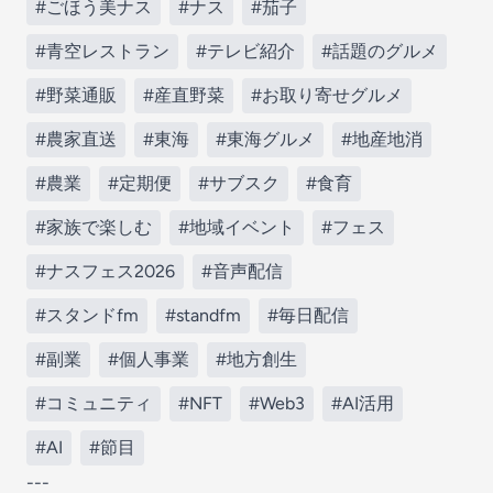
#ごほう美ナス
#ナス
#茄子
#青空レストラン
#テレビ紹介
#話題のグルメ
#野菜通販
#産直野菜
#お取り寄せグルメ
#農家直送
#東海
#東海グルメ
#地産地消
#農業
#定期便
#サブスク
#食育
#家族で楽しむ
#地域イベント
#フェス
#ナスフェス2026
#音声配信
#スタンドfm
#standfm
#毎日配信
#副業
#個人事業
#地方創生
#コミュニティ
#NFT
#Web3
#AI活用
#AI
#節目
---