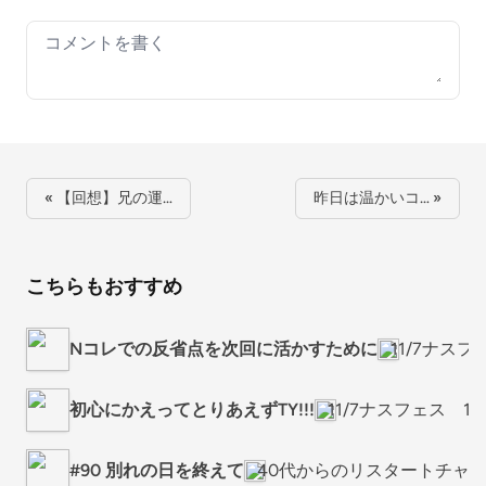
Your comment
« 【回想】兄の運…
昨日は温かいコ… »
こちらもおすすめ
Nコレでの反省点を次回に活かすために
11/7ナス
初心にかえってとりあえずTY!!!
11/7ナスフェス 
#90 別れの日を終えて
40代からのリスタートチャン