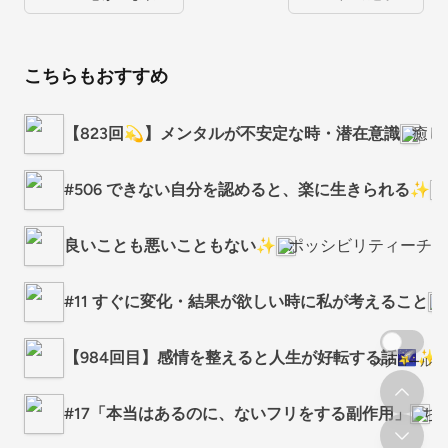
こちらもおすすめ
【823回💫】メンタルが不安定な時・潜在意識
癒し
#506 できない自分を認めると、楽に生きられる✨
良いことも悪いこともない✨
ポッシビリティーチャ
#11 すぐに変化・結果が欲しい時に私が考えること
【984回目】感情を整えると人生が好転する話🌠✨
スクロール
#17「本当はあるのに、ないフリをする副作用」
ち