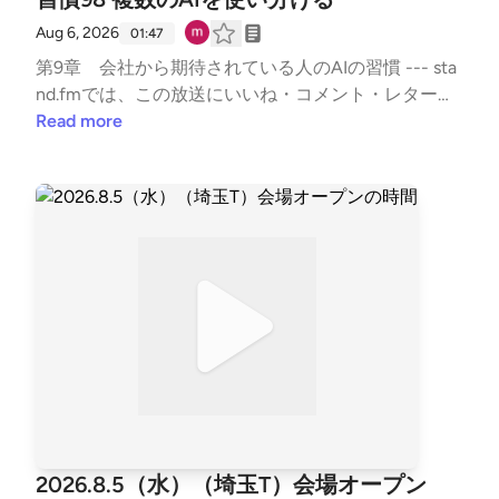
Aug 6, 2026
01:47
第9章 会社から期待されている人のAIの習慣 --- sta
nd.fmでは、この放送にいいね・コメント・レター送
信ができます。https://listen.style/p/sutem?par8V21j
Read more
https://stand.fm/channels/67b5e9879dcfb50335950
ab9
2026.8.5（水）（埼玉T）会場オープン