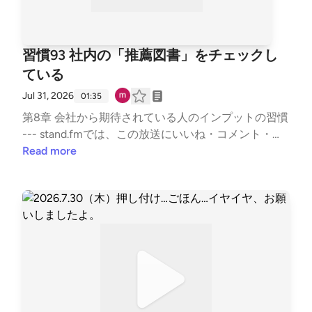
習慣93 社内の「推薦図書」をチェックし
ている
Jul 31, 2026
01:35
第8章 会社から期待されている人のインプットの習慣
--- stand.fmでは、この放送にいいね・コメント・レ
ター送信ができます。https://listen.style/p/sutem?pa
Read more
r8V21j https://stand.fm/channels/67b5e9879dcfb503
35950ab9