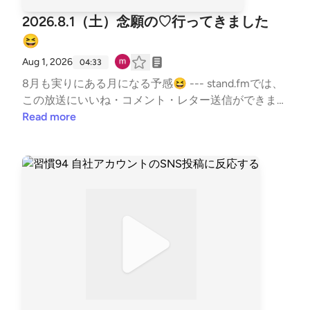
2026.8.1（土）念願の♡行ってきました
😆
Aug 1, 2026
04:33
8月も実りにある月になる予感😆 --- stand.fmでは、
この放送にいいね・コメント・レター送信ができま
す。https://listen.style/p/sutem?par8V21j https://sta
Read more
nd.fm/channels/67b5e9879dcfb50335950ab9