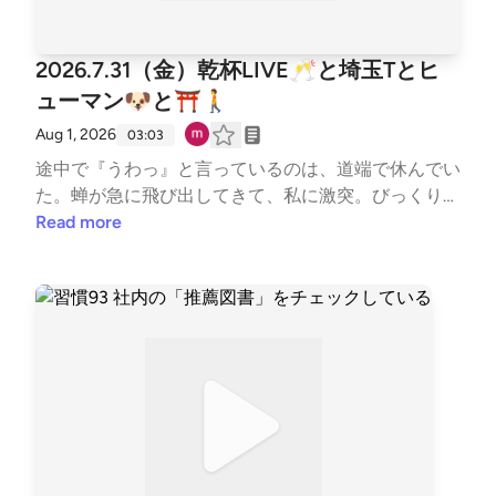
2026.7.31（金）乾杯LIVE🥂と埼玉Tとヒ
ューマン🐶と⛩️🚶
Aug 1, 2026
03:03
途中で『うわっ』と言っているのは、道端で休んでい
た。蝉が急に飛び出してきて、私に激突。びっくりし
た。👀 --- stand.fmでは、この放送にいいね・コメン
Read more
ト・レター送信ができます。https://listen.style/p/sut
em?par8V21j https://stand.fm/channels/67b5e9879d
cfb50335950ab9