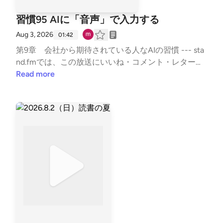
習慣95 AIに「音声」で入力する
Aug 3, 2026
01:42
第9章 会社から期待されている人なAIの習慣 --- sta
nd.fmでは、この放送にいいね・コメント・レター送
信ができます。https://listen.style/p/sutem?par8V21j
Read more
https://stand.fm/channels/67b5e9879dcfb50335950
ab9