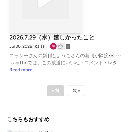
2026.7.29（水）嬉しかったこと
Jul 30, 2026
02:53
コッシーさんの新刊とようこさんの新刊が隣接👀 ---
stand.fmでは、この放送にいいね・コメント・レター
送信ができます。https://listen.style/p/sutem?par8V2
Read more
1j https://stand.fm/channels/67b5e9879dcfb503359
50ab9
« 前
次 »
こちらもおすすめ