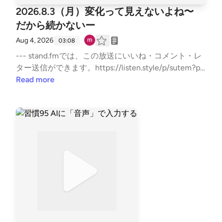
2026.8.3（月）変化って見えないよね〜
だから続かないー
Aug 4, 2026
03:08
--- stand.fmでは、この放送にいいね・コメント・レ
ター送信ができます。https://listen.style/p/sutem?pa
r8V21j https://stand.fm/channels/67b5e9879dcfb503
Read more
35950ab9