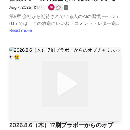
Aug 7, 2026
01:44
第9章 会社から期待されている人のAIの習慣 --- stan
d.fmでは、この放送にいいね・コメント・レター送信
ができます。https://listen.style/p/sutem?par8V21j ht
Read more
tps://stand.fm/channels/67b5e9879dcfb50335950ab
9
2026.8.6（木）17刷ブラボーからのオプ