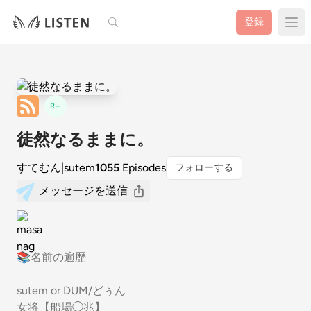
検索
登録
R+
徒然なるままに。
すてむん|sutem
1055
Episodes
フォローする
メッセージを送信
📚名前の遍歴
sutem or DUM/どぅん
女将【船場◯兆】