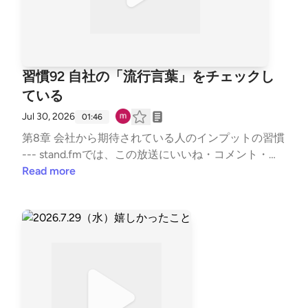
習慣92 自社の「流行言葉」をチェックし
ている
Jul 30, 2026
01:46
第8章 会社から期待されている人のインプットの習慣
--- stand.fmでは、この放送にいいね・コメント・レ
ター送信ができます。https://listen.style/p/sutem?pa
Read more
r8V21j https://stand.fm/channels/67b5e9879dcfb503
35950ab9