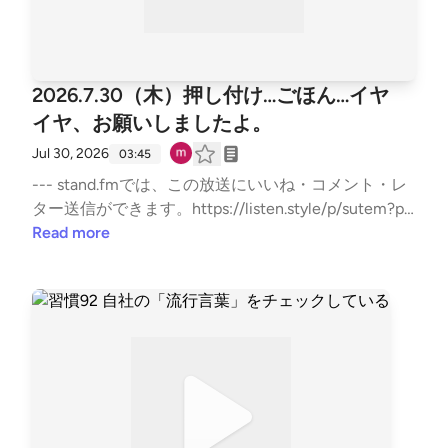
2026.7.30（木）押し付け…ごほん…イヤ
イヤ、お願いしましたよ。
Jul 30, 2026
03:45
--- stand.fmでは、この放送にいいね・コメント・レ
ター送信ができます。https://listen.style/p/sutem?pa
r8V21j https://stand.fm/channels/67b5e9879dcfb503
Read more
35950ab9