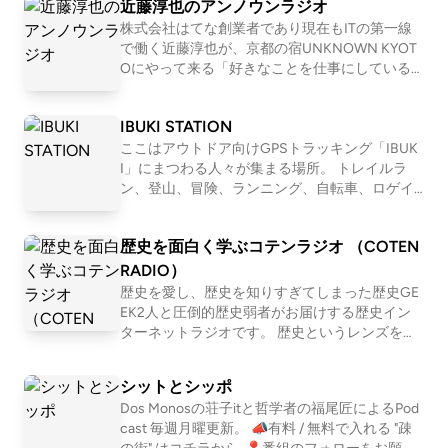
近藤淳也のアンノウンラジオ
株式会社はてな創業者であり現在もITの第一線
で働く近藤淳也が、京都の宿UNKNOWN KYOT
Oにやって来る「好きなことを仕事にしている
人」を深堀りすることで、世の中の多様な仕事
やキャリア、生き方・働き方を「リアルな実
IBUKI STATION
例」として紐解いていきます。 . 【ホスト：近藤
淳也】 株式会社OND代表取締役社長、株式会社
ここはアウトドア向けGPSトラッキング「IBUK
はてな取締役、UNKNOWN KYOTO支配人、NP
I」にまつわる人々が集まる場所。 トレイルラ
O法人滋賀一周トレイル代表理事、トレイルラ
ン、登山、冒険、ランニング、自転車、ロゲイ
ンナー。 2001年に「はてなブログ」「はてなブ
ニング、、 スタイルは数あれど、共通している
ックマーク」などを運営する株式会社はてなを
のは自然を楽しみ、そして人とのつながりも楽
歴史を面白く学ぶコテンラジオ （COTEN
創業、2011年にマザーズにて上場。その後2017
しむ姿勢。 自然を目一杯楽しみ、苦しみなが
年に株式会社ONDを設立し、現在もITの第一線
ら、人と接する喜びにも気付く。 アウトドアを
RADIO）
で働く。 株式会社OND: https://ond-inc.com/ .
満喫するみなさんが、ほっとできるIBUKI STATI
歴史を愛し、歴史を知りすぎてしまった歴史GE
【UNKNOWN KYOTO】 築100年を超える元遊
ONです。 IBUKI https://ibuki.run/ 近藤淳也 IBU
EK2人と圧倒的歴史弱者がお届けする歴史イン
郭建築を改装し、仕事もできて暮らせる宿に。
KIを提供する株式会社OND代表。ポッドキャス
ターネットラジオです。 歴史というレンズを通
コワーキングやオフィスを併設することで、宿
トプラットフォーム「LISTEN」も展開 桑原佑輔
して「人間とは何か」「私たち現代人の抱える
泊として来られる方と京都を拠点に働く方が交
OND所属。IBUKI事業担当営業・テクニカルデ
悩み」「世の中の流れ」を痛快に読み解いてい
シットとシッポ
わる場所になっています。 1泊の観光目的の利用
ィレクター 中川和美 OND所属。IBUKI担当。ト
く！？ 笑いあり、涙ありの新感覚・歴史キュレ
だけではなく、中長期滞在される方にも好評い
レイルランナー
Dos Monosの荘子itと哲学者の福尾匠によるPod
ーションプログラム！ ☆Apple &amp; Spotify Po
ただいています。 web: https://unknown.kyoto/ .
cast 毎週月曜更新。 📣有料 / 無料で入れる "疎
dcast 部門別ランキング１位獲得！ ☆ジャパン