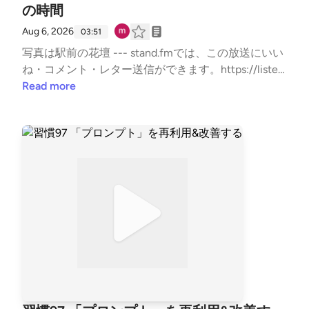
の時間
Aug 6, 2026
03:51
写真は駅前の花壇 --- stand.fmでは、この放送にいい
ね・コメント・レター送信ができます。https://listen.
style/p/sutem?par8V21j https://stand.fm/channels/67
Read more
b5e9879dcfb50335950ab9