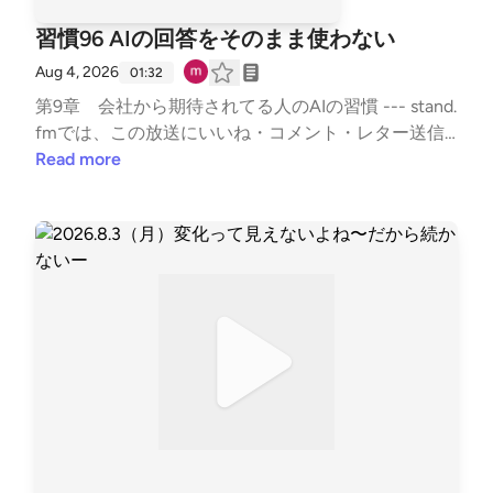
習慣96 AIの回答をそのまま使わない
Aug 4, 2026
01:32
第9章 会社から期待されてる人のAIの習慣 --- stand.
fmでは、この放送にいいね・コメント・レター送信
ができます。https://listen.style/p/sutem?par8V21j ht
Read more
tps://stand.fm/channels/67b5e9879dcfb50335950ab
9