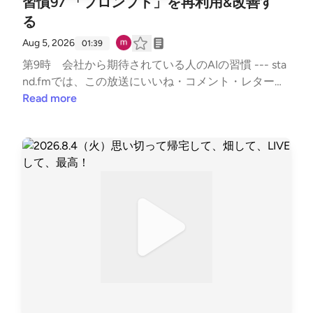
習慣97 「プロンプト」を再利用&改善す
る
Aug 5, 2026
01:39
第9時 会社から期待されている人のAIの習慣 --- sta
nd.fmでは、この放送にいいね・コメント・レター送
信ができます。https://listen.style/p/sutem?par8V21j
Read more
https://stand.fm/channels/67b5e9879dcfb50335950
ab9