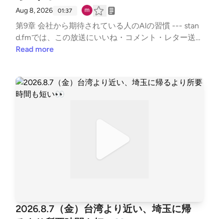
Aug 8, 2026
01:37
第9章 会社から期待されている人のAIの習慣 --- stan
d.fmでは、この放送にいいね・コメント・レター送信
ができます。https://listen.style/p/sutem?par8V21j ht
Read more
tps://stand.fm/channels/67b5e9879dcfb50335950ab
9
2026.8.7（金）台湾より近い、埼玉に帰