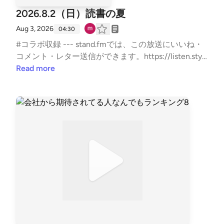
2026.8.2（日）読書の夏
Aug 3, 2026
04:30
#コラボ収録 --- stand.fmでは、この放送にいいね・
コメント・レター送信ができます。https://listen.styl
e/p/sutem?par8V21j https://stand.fm/channels/67b5
Read more
e9879dcfb50335950ab9