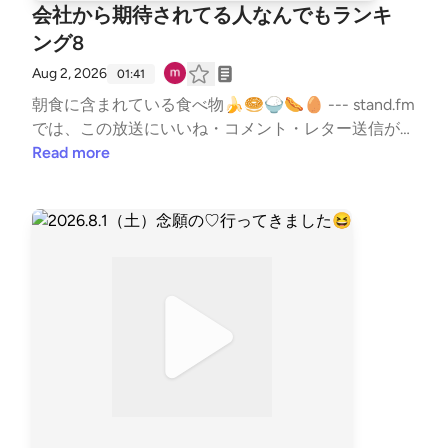
会社から期待されてる人なんでもランキ
ング8
Aug 2, 2026
01:41
朝食に含まれている食べ物🍌🥯🍚🌭🥚 --- stand.fm
では、この放送にいいね・コメント・レター送信がで
きます。https://listen.style/p/sutem?par8V21j http
Read more
s://stand.fm/channels/67b5e9879dcfb50335950ab9