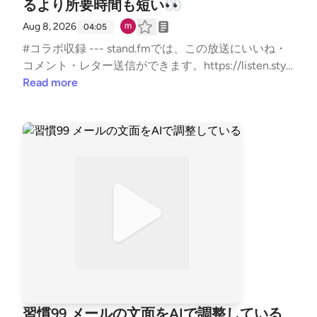
るより所要時間も短い👀
Aug 8, 2026
04:05
#コラボ収録 --- stand.fmでは、この放送にいいね・
コメント・レター送信ができます。https://listen.styl
e/p/sutem?par8V21j https://stand.fm/channels/67b5
Read more
e9879dcfb50335950ab9
習慣99 メールの文面をAIで調整している