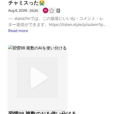
チャミスった😭
Aug 6, 2026
03:25
--- stand.fmでは、この放送にいいね・コメント・レ
ター送信ができます。https://listen.style/p/sutem?pa
r8V21j https://stand.fm/channels/67b5e9879dcfb503
Read more
35950ab9
習慣98 複数のAIを使い分ける