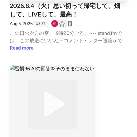
2026.8.4（火）思い切って帰宅して、畑
して、LIVEして、最高！
Aug 5, 2026
03:37
この日の夕方の空、19時20分ごろ。 --- stand.fmで
は、この放送にいいね・コメント・レター送信ができ
ます。https://listen.style/p/sutem?par8V21j https://st
Read more
and.fm/channels/67b5e9879dcfb50335950ab9