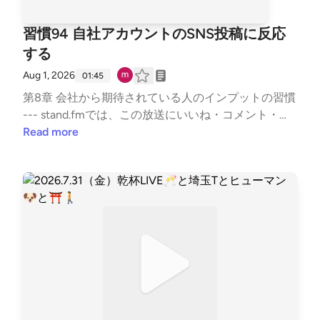
習慣94 自社アカウントのSNS投稿に反応
する
Aug 1, 2026
01:45
第8章 会社から期待されている人のインプットの習慣
--- stand.fmでは、この放送にいいね・コメント・レ
ター送信ができます。https://listen.style/p/sutem?pa
Read more
r8V21j https://stand.fm/channels/67b5e9879dcfb503
35950ab9