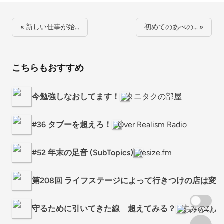
« 新しい仕事が始…
初めてのあべの… »
こちらもおすすめ
今勉強しなおしてます！
タニタクの部屋
#36 タブーを超えろ！
Over Realism Radio
#52 年末の足音 (SubTopics)
resize.fm
第208回 ライフステージによって行きつけの店は変
守るために引いてきた線 超えてみる？
すみのひと
スクロール