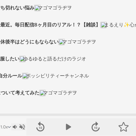
を断ち切れない悩み
マゴマゴラヂヲ
しむ最近。毎日配信8ヶ月目のリアル！？【雑談】
まるえり✨心
な連休後半はどうにもならない
マゴマゴラヂヲ
克服したい
ゆるゆると語るだけのラジオ
の自分ルール
ポッシビリティーチャンネル
さについて考えてみた
マゴマゴラヂヲ