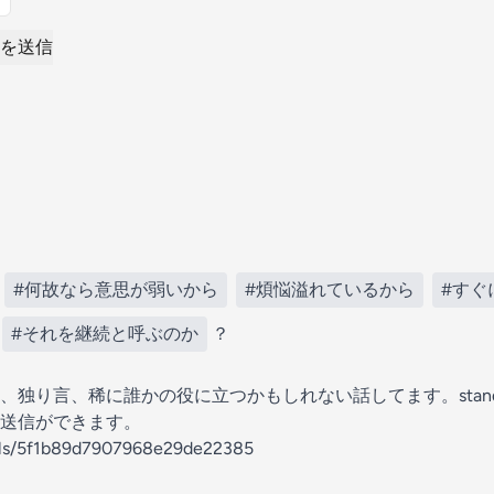
を送信
#何故なら意思が弱いから
#煩悩溢れているから
#すぐ
#それを継続と呼ぶのか
？
、独り言、稀に誰かの役に立つかもしれない話してます。stand
送信ができます。
nels/5f1b89d7907968e29de22385