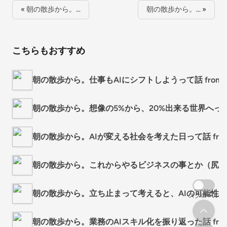
« 朝の散歩から。…
朝の散歩から。… »
こちらもおすすめ
朝の散歩から。仕事もAIにシフトしようって話 from Rad
朝の散歩から。想像の5%から、20%出来る世界へって話 fro
朝の散歩から。AIが変える社会を考えた日って話 from Ra
朝の散歩から。これからやるビジネスの事とか（尻切れ）の話 
朝の散歩から。立ち止まって考えると、AIの可能性はまだこ
スクロール
朝の散歩から。業務のAIスキル化を振り返った話 from Ra