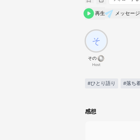
再生
メッセージ
その
Host
#ひとり語り
#落ち
感想