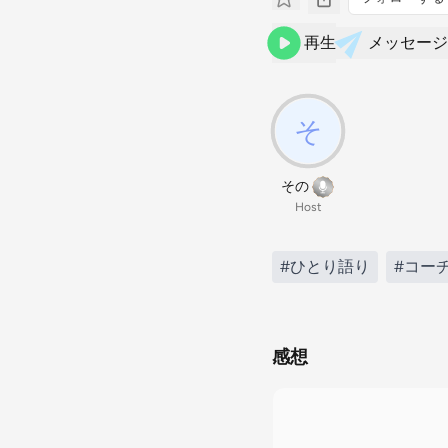
再生
メッセージ
その
Host
#ひとり語り
#コー
感想