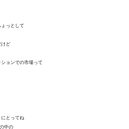
ちょっとして
だけど
ッションでの市場って
 にとってね
の中の