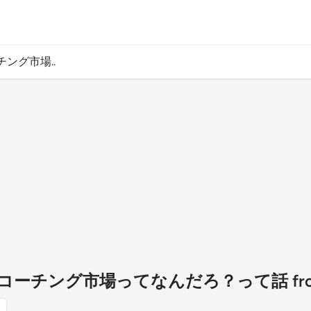
ング市場..
チング市場ってなんだろ？って話 from Ra