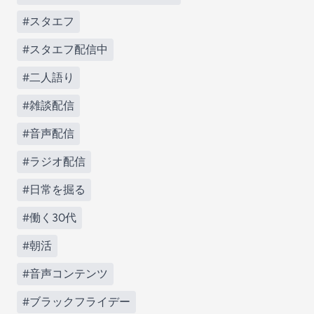
#スタエフ
#スタエフ配信中
#二人語り
#雑談配信
#音声配信
#ラジオ配信
#日常を掘る
#働く30代
#朝活
#音声コンテンツ
#ブラックフライデー