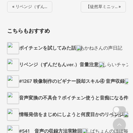
« リベンジ（ずん…
【徒然草ミニッ… »
こちらもおすすめ
ボイチェンを試してみた話
あかねさんの声日記
リベンジ（ずんだもんver.）音量注意
しらいチャン
#1267 映像制作のビギナー脱却スキル④ 音声収録
V
音声変換の不具合？ボイチェン使うと音痴になる件
情報発信をまじめにしようと何度目かのリベンジ
お
スクロール
#541 音声の収録方法実験回
しばちょんのほぼ毎