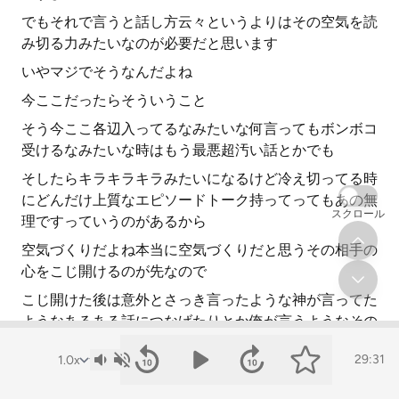
でもそれで言うと話し方云々というよりはその空気を読
み切る力みたいなのが必要だと思います
いやマジでそうなんだよね
今ここだったらそういうこと
そう今ここ各辺入ってるなみたいな何言ってもボンボコ
受けるなみたいな時はもう最悪超汚い話とかでも
そしたらキラキラキラみたいになるけど冷え切ってる時
にどんだけ上質なエピソードトーク持ってってもあの無
スクロール
理ですっていうのがあるから
空気づくりだよね本当に空気づくりだと思うその相手の
心をこじ開けるのが先なので
こじ開けた後は意外とさっき言ったような神が言ってた
ようなあるある話につなげたりとか俺が言うようなその
比較対象を作るとかそういう話術みたいなところでいく
29:31
らでも
そういうことはできると思うので空気づくりだね