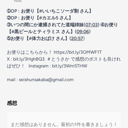
Host
➀OP : お便り【#いいちこソーダ割 さん】
➁OP : お便り【#カエル5 さん】
➂いつの間にか逮捕されてた道端姉妹(
07:03
) ➃お便り
【#黒ビールとティラミス さん】(
09:06
)
➄お便り【#体力おばけ さん】(
20:57
)
お便りはこちらから！
https://bit.ly/3GMWF1T
X :
bit.ly/3HghBQ3
. ＃とうさか で感想のポストも良けれ
ばぜひ！ Instagram :
bit.ly/3Wm5THW
mail :
seishunsakaba@gmail.com
感想
まだ感想はありません。最初の1件を書きましょう！