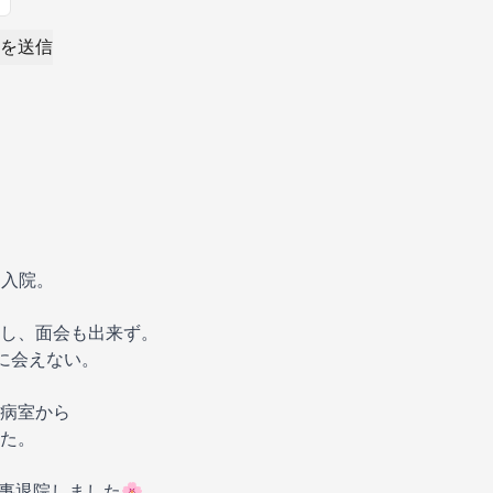
を送信
遽入院。
し、面会も出来ず。
に会えない。
病室から
た。
事退院しました🌸