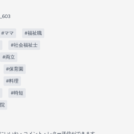
i_603
#ママ
#福祉職
#社会福祉士
#両立
#保育園
#料理
#時短
入院
の放送にいいね・コメント・レター送信ができます。