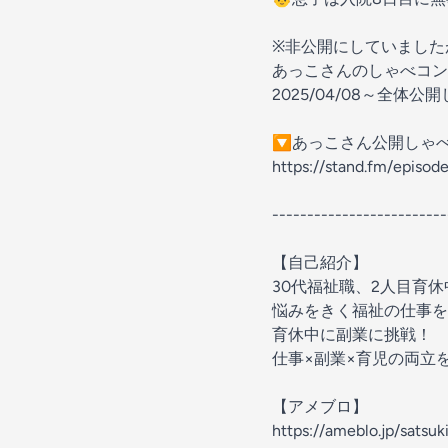
※非公開にしていました
あっこさんのしゃべコン
2025/04/08～全体公
🔽あっこさん公開しゃ
https://stand.fm/episo
-------------------------
【自己紹介】
30代福祉職、2人目育休
悩みをきく福祉の仕事を
育休中に副業に挑戦！
仕事×副業×育児の両立
【アメブロ】
https://ameblo.jp/satsuk