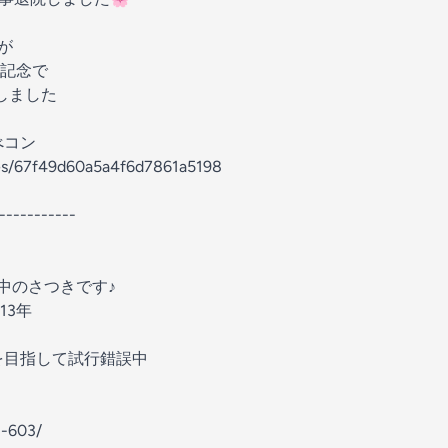
が
記念で
開しました
べコン
des/67f49d60a5a4f6d7861a5198
-----------
中のさつきです♪
13年
を目指して試行錯誤中
i-603/