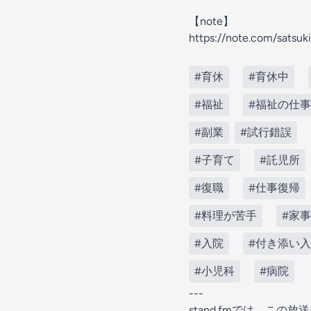
【note】
https://note.com/satsuk
#育休
#育休中
#福祉
#福祉の仕事
#副業
#試行錯誤
#子育て
#託児所
#復職
#仕事復帰
#料理が苦手
#家事
#入院
#付き添い
#小児科
#病院
---
stand.fmでは、こ