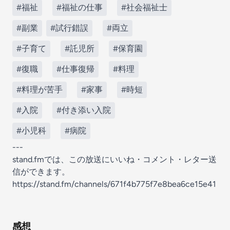
#福祉
#福祉の仕事
#社会福祉士
#副業
#試行錯誤
#両立
#子育て
#託児所
#保育園
#復職
#仕事復帰
#料理
#料理が苦手
#家事
#時短
#入院
#付き添い入院
#小児科
#病院
---
stand.fmでは、この放送にいいね・コメント・レター送
信ができます。
https://stand.fm/channels/671f4b775f7e8bea6ce15e41
感想