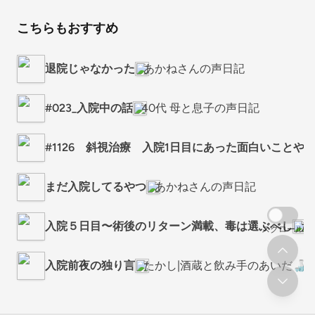
こちらもおすすめ
退院じゃなかった
あかねさんの声日記
#023_入院中の話
40代 母と息子の声日記
#1126 斜視治療 入院1日目にあった面白いことや
まだ入院してるやつ
あかねさんの声日記
入院５日目〜術後のリターン満載、毒は選ぶべし
た
スクロール
入院前夜の独り言
たかし|酒蔵と飲み手のあいだ🍶