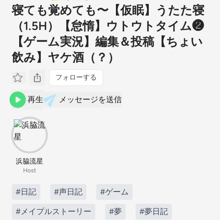
寝ても覚めても〜【仮眠】うたた寝
（1.5H）【怠惰】ウトウトタイム❷
【ゲーム実況】編集＆投稿【ちょい
飲み】ヤケ酒（？）
フォローする
再生
メッセージを送信
浜脇流星
Host
#日記
#声日記
#ゲーム
#メイプルストーリー
#夢
#夢日記