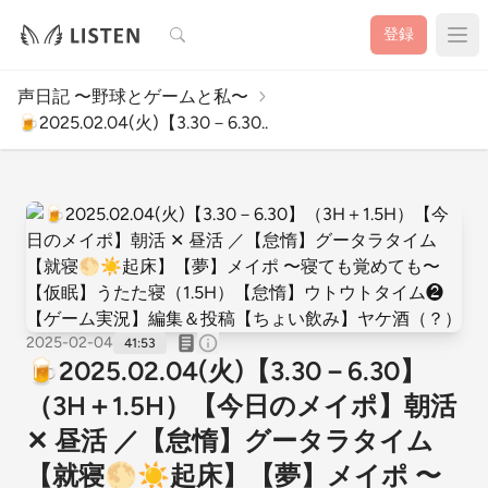
検索
登録
声日記 〜野球とゲームと私〜
🍺2025.02.04(火)【3.30－6.30..
2025-02-04
41:53
🍺2025.02.04(火)【3.30－6.30】
（3H＋1.5H）【今日のメイポ】朝活
✕ 昼活 ／【怠惰】グータラタイム
【就寝🌕☀️起床】【夢】メイポ 〜