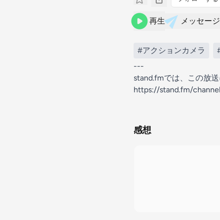
再生
メッセージ
#アクションカメラ
---
stand.fmでは、こ
https://stand.fm/chan
感想