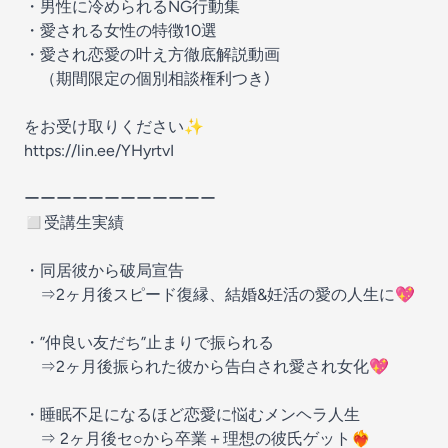
・男性に冷められるNG行動集
・愛される女性の特徴10選
・愛され恋愛の叶え方徹底解説動画
（期間限定の個別相談権利つき)
をお受け取りください✨
https://lin.ee/YHyrtvI
ーーーーーーーーーーーー
◻受講生実績
・同居彼から破局宣告
⇒2ヶ月後スピード復縁、結婚&妊活の愛の人生に💖
・”仲良い友だち”止まりで振られる
⇒2ヶ月後振られた彼から告白され愛され女化💖
・睡眠不足になるほど恋愛に悩むメンヘラ人生
⇒ 2ヶ月後セ○から卒業＋理想の彼氏ゲット❤️‍🔥