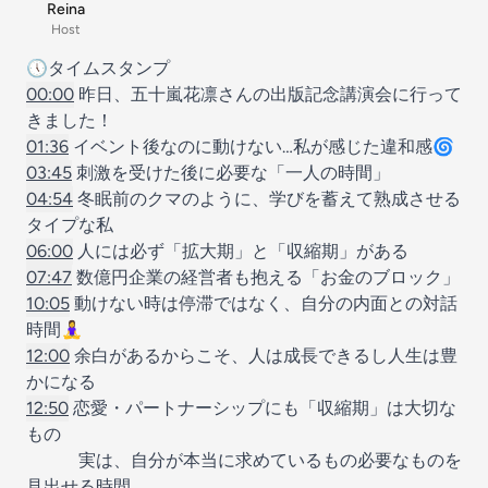
Reina
Host
🕔タイムスタンプ
00:00
昨日、五十嵐花凛さんの出版記念講演会に行って
きました！
01:36
イベント後なのに動けない…私が感じた違和感🌀
03:45
刺激を受けた後に必要な「一人の時間」
04:54
冬眠前のクマのように、学びを蓄えて熟成させる
タイプな私
06:00
人には必ず「拡大期」と「収縮期」がある
07:47
数億円企業の経営者も抱える「お金のブロック」
10:05
動けない時は停滞ではなく、自分の内面との対話
時間🧘‍♀️
12:00
余白があるからこそ、人は成長できるし人生は豊
かになる
12:50
恋愛・パートナーシップにも「収縮期」は大切な
もの
実は、自分が本当に求めているもの必要なものを
見出せる時間