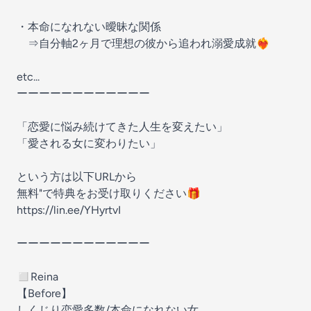
・本命になれない曖昧な関係
⇒自分軸2ヶ月で理想の彼から追われ溺愛成就❤️‍🔥
etc...
ーーーーーーーーーーーー
「恋愛に悩み続けてきた人生を変えたい」
「愛される女に変わりたい」
という方は以下URLから
無料"で特典をお受け取りください🎁
https://lin.ee/YHyrtvI
ーーーーーーーーーーーー
◻Reina
【Before】
しくじり恋愛多数/本命になれない女