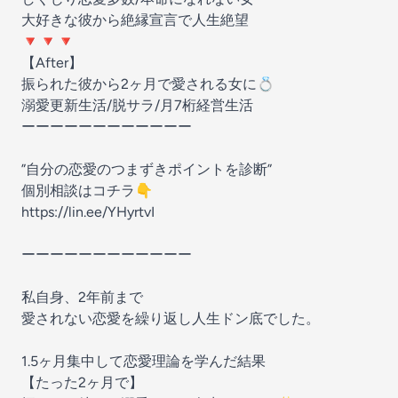
大好きな彼から絶縁宣言で人生絶望
🔻🔻🔻
【After】
振られた彼から2ヶ月で愛される女に💍
溺愛更新生活/脱サラ/月7桁経営生活
ーーーーーーーーーーーー
”自分の恋愛のつまずきポイントを診断”
個別相談はコチラ👇
https://lin.ee/YHyrtvI
ーーーーーーーーーーーー
私自身、2年前まで
愛されない恋愛を繰り返し人生ドン底でした。
1.5ヶ月集中して恋愛理論を学んだ結果
【たった2ヶ月で】