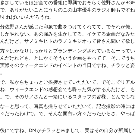
参加しているほぼ全ての番組に即興でおそらく佐野さんがBG
で、ありがたいことにうちのこの山本優斗のラジオ師もですね
現すればいいんだろうね。
分佐野さんが感じた印象で曲をつけてくれてて、でそれが俺、
しかやれない、あの強みを生かしてる、イケてる企画だなみた
んだけど、サノミキヒトのラノミキジオって皆さん聞いて欲し
方々はかなりしっかりとブランディングされているなーってい
んだけれども、とにかくそういう企画をやってて、そこでうち
実際そのウィークエンドのイベントの当日ですね、チラッと姿
。
で、私からちょっとご挨拶させていただいて、でそこでリアル
ね、ウィークエンドの感想会でも喋った気がするんだけど、も
。で、そのサノさんと一緒にいるスタッフの皆様、とんでもな
なーと思って、写真も撮らせていただいて、記念撮影の時には
々だったわけで。で、そんな面白い方々だったからさ、やっぱ
後にですね、DMがチラッと来まして、実はその自分が所属し