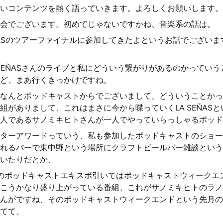
いコンテンツを熱く語っていきます。よろしくお願いします。
会でございます。初めてじゃないですかね、音楽系の話は。
EÑASのツアーファイナルに参加してきたよというお話でござい
 SEÑASさんのライブと私にどういう繋がりがあるのかってい
ど、まあ行くきっかけですね。
なんとポッドキャストからでございまして、どういうことかっ
組がありまして、これはまさに今から喋っていくLA SEÑAS
人であるサノミキヒトさんが一人でやっていらっしゃるポッド
ターアワードっていう、私も参加したポッドキャストのショー
れるバーで東中野という場所にクラフトビールバー雑談という
いたりだとか、
のポッドキャストエキスポ引いてはポッドキャストウィークエ
こうかなり盛り上がっている番組、これがサノミキヒトのラノ
んがですね、そのポッドキャストウィークエンドという先月の
てて、