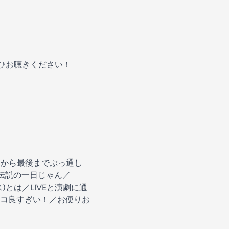
ぜひお聴きください！
初から最後までぶっ通し
伝説の一日じゃん／
)とは／LIVEと演劇に通
コ良すぎい！／お便りお