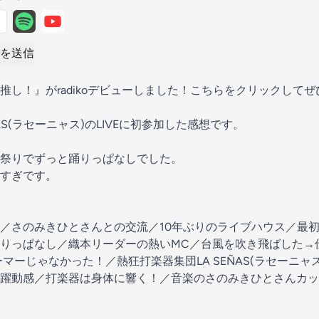
を送信
推し！』がradikoデビューしました！こちらをクリックして
AS(ラセーニャス)のLIVEに初参加した感想です。
祭りでずっと踊りっぱなしでした。
すぎです。
／さのみきひとさんとの交流／10年ぶりのライブハウス／最
りっぱなし／織本リーダーの熱いMC／台風を吹き飛ばした→
ーマーじゃなかった！／熱狂打楽器集団LA SEÑAS(ラセーニャス
躍動感／打楽器は身体に響く！／音楽のさのみきひとさんカッ