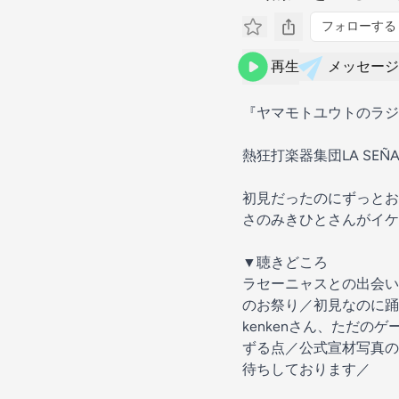
フォローする
再生
メッセージ
『ヤマモトユウトのラジ
熱狂打楽器集団LA SEÑ
初見だったのにずっとお
さのみきひとさんがイケ
▼聴きどころ
ラセーニャスとの出会い
のお祭り／初見なのに踊
kenkenさん、ただのゲ
ずる点／公式宣材写真の
待ちしております／