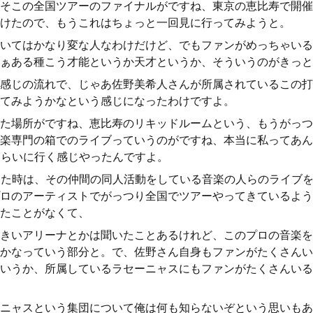
そこの全国ツアーのファイナルがですね、東京の恵比寿で開催
けたので、もうこれはちょっと一回見に行ってみようと。
いてはかなり変な人なわけだけど、でもファンがめっちゃいる
ぁある種こう才能というか天才というか、そういうのがきっと
感じの流れで、じゃあ佐野美希人さんが所属されているこの打
てみようかなという感じになったわけですよ。
た場所がですね、恵比寿のリキッドルームという、もうがっつ
楽専門の箱でのライブっていうのがですね、本当に私ってあん
ぐらいに行く感じやったんですよ。
った時は、その仲間の同人活動をしている音楽の人らのライブ
ロのアーティストでがっつり全国でツアーやってきているよう
たことがなくて、
きいアリーナとかは聞いたことあるけれど、このプロの音楽を
かなっていう部分と。で、佐野さん自身もファンがたくさんい
いうか、所属しているラセーニャスにもファンがたくさんいる
ニャスという集団について俺は何も知らないぞという思いもあ