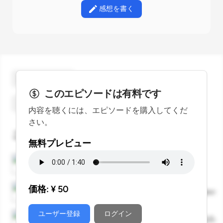
感想を書く
ギフトを贈る
このエピソードは有料です
スターをつける
内容を聴くには、エピソードを購入してくだ
さい。
このエピソードに言及しているエピソード
無料プレビュー
ことのはGX｜24 June 2025
KOTONOHA
価格: ¥
50
ことのはGX｜25 June 2025
はじめるEchoCampus
ユーザー登録
ログイン
ことのは 増刊号 Vol.25｜25 June 2025
はじめるEcho