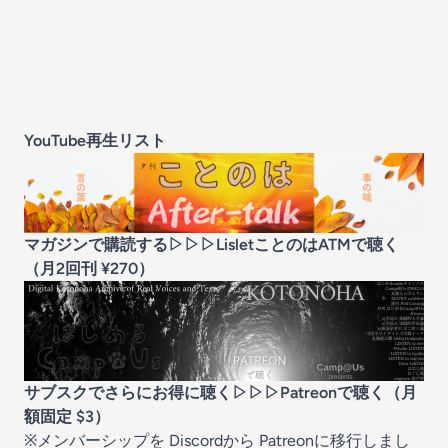
YouTube再生リスト
マガジンで購読する▷▷▷Lisletことのは
ATMで聴く
（月2回刊 ¥270）
サブスクでさらにお得に聴く▷▷▷
Patreonで聴く
（月
額固定 $3）
※メンバーシップを Discordから Patreonに移行しまし