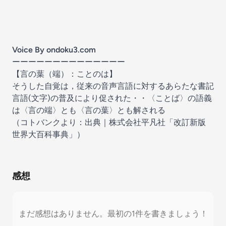
Voice By
ondoku3.com
ーーーーーーーーーーーーーー
【
言の葉（端）
：ことのは】
そうした自覚は，従来の音声言語に対するあらたな書記
言語(文字)の普及により促された・・〈ことば〉の語義
は〈言の端〉とも〈言の葉〉とも解される
（
コトバンク
より：出典｜株式会社平凡社「改訂新版
世界大百科事典」）
感想
まだ感想はありません。最初の1件を書きましょう！