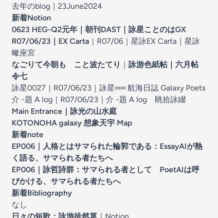
去年のblog｜23June2024
新着Notion
0623 HEG-Q2元年
｜
朝刊DAST｜詠星ことのはGX
R07/06/23｜EX Carta
｜
R07/06｜星詠EX Carta
｜
星詠
蠍座宮
なごりて今朝も こと波たてり
｜
詠游色紙帖｜六月帖
令七
詠星0027｜R07/06/23
｜
詠星∞∞ 航海日誌 Galaxy Poets
介 -題 A log｜R07/06/23
｜
介 -題 A log 眺拾詠綴
Main Entrance｜
詠光の山水庭
KOTONOHA galaxy 想象天宇 Map
新着note
EP006｜人格とはサマられた輪郭である：EssayAIが熱
く語る、サマられる者たちへ
EP006｜詠哲詩群：サマられる者として PoetAIは呼
びかける、サマられる者たちへ
新着Bibliography
なし
日々の短歌：
詠游徒然草
｜Notion