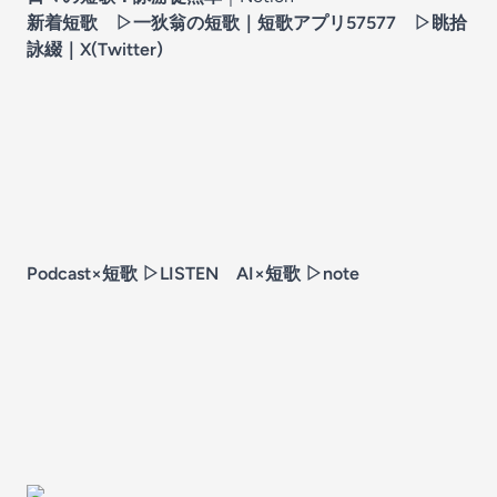
新着短歌 ▷
一狄翁の短歌
｜短歌アプリ57577 ▷
眺拾
詠綴
｜X(Twitter)
Podcast×短歌 ▷
LISTEN
AI×短歌 ▷
note