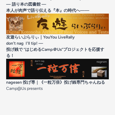
— 語り本の図書館 —
本人が肉声で語り伝える『本』の時代へ——
友遊らいぶらりぃ
｜YouYou LiveRally
don't nag I'll tip! —
投げ銭で “はじめるCamp＠Us”プロジェクトを応援す
る！
nagesen 投げ専
｜《一粒万倍》投げ銭専門ちゃんねる
Camp@Us presents