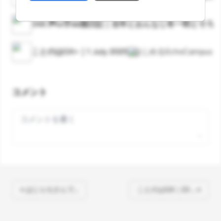
348 声to字de隔日記｜去年とおんなじ冬一郎とそろ
ことのはGX+｜1 July 2025
はじめるEchoCampus
コメント
Your comment
« はじらぢさんで…
ことのはGX｜23 … »