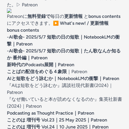
た。▷
Patreon
Patreonに
無料登録で
毎日の
更新情報
と
bonus contents
にアクセスできます。
▶️
What's new! / 更新情報
bonus contents
-AI歌会- 2025/5/7 短歌の日の短歌｜NotebookLMの衝
撃
｜Patreon
-AI歌会- 2025/5/7 短歌の日の短歌｜たん歌なんか知る
か 番外編
｜Patreon
新時代のPodcasts展開
｜Patreon
ことばの配信をめぐる４象限
｜Patreon
AIと短歌をどう詠むか｜NotebookLMの衝撃
｜Patreon
『AIは短歌をどう詠むか』講談社現代新書(2024)
｜
Patreon
『なぜ働いていると本が読めなくなるのか』集英社新書
(2024)
｜Patreon
Podcasting as Thought Practice
｜Patreon
ことのは 増刊号 Vol.23｜25 May 2025
｜Patreon
ことのは 増刊号 Vol.24｜10 June 2025
｜Patreon