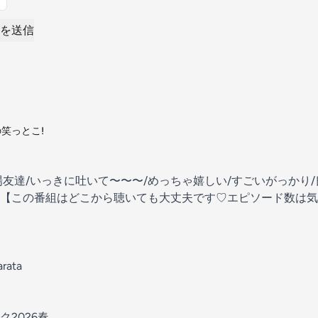
を送信
笑っとこ!
現場友達/いっきに吐いて〜〜〜/めっちゃ嬉しい/すごいがっかり
【この番組はどこから聴いても大丈夫です♡エピソード数は気
arata
2026春