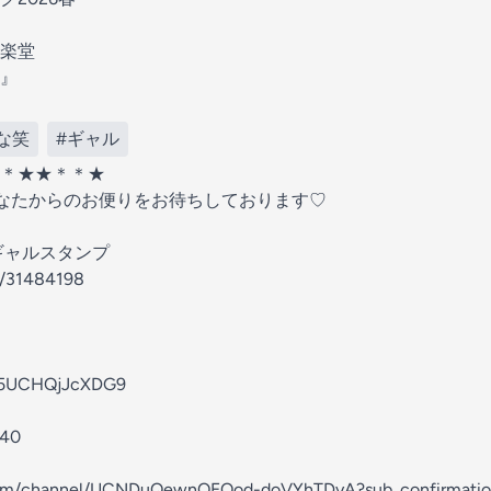
楽堂
』
な笑
#ギャル
＊★★＊＊★
なたからのお便りをお待ちしております♡
ギャルスタンプ
31484198⁠⁠⁠⁠⁠⁠⁠⁠
z5UCHQjJcXDG9⁠⁠⁠⁠⁠⁠⁠⁠
⁠⁠⁠⁠
ube.com/channel/UCNDuQewnOEOod-doVYhTDyA?sub_confirmation=1⁠⁠⁠⁠