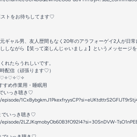
ストをお待ちしてます♡
元ギャル男、友人歴間もなく20年のアラフォーゲイ2人が日
ししながら【笑って楽しんじゃいましょ】というメッセージを発
くれたらうれしいです。
9時配信（頑張ります♡）
♡✧♡✧♡✧
すすめ作業用・睡眠用
までいっき聴き♡
fy.com/episode/1CxBybgkmJ1PkexfryysCP?si=eUKtdttrS2GFIJT9rStj4Q⁠⁠⁠⁠⁠⁠
0までいっき聴き♡
pen.spotify.com/episode/2LZJKqmobyOb60B3fO92I4?si=30SnDVW-TsO1nPEB3IAOnQ⁠⁠⁠⁠⁠⁠⁠⁠⁠⁠⁠
0までいっき聴き♡