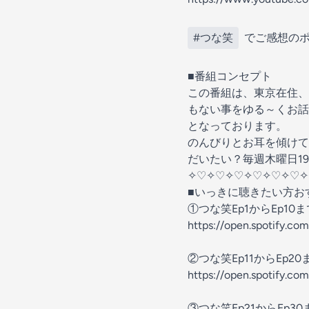
#つな笑
でご感想のポ
■番組コンセプト
この番組は、東京在住、
もない事をゆる～くお話
となっております。
のんびりとお耳を傾けて
だいたい？毎週木曜日1
✧♡✧♡✧♡✧♡✧♡✧♡✧
■いっきに聴きたい方お
①つな笑Ep1からEp10
⁠⁠⁠⁠⁠⁠⁠⁠⁠https://open.spoti
②つな笑Ep11からEp2
⁠⁠⁠⁠⁠⁠⁠⁠⁠⁠⁠⁠⁠⁠⁠⁠⁠⁠⁠⁠⁠⁠⁠https://o
③つな笑Ep21からEp3