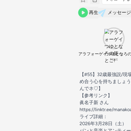
再生
メッセージ
アラフォーゲイつゆとなろの
Host
【#55】32歳最強説/
め合う心を持ちましょう
んでネ♡】
【参考リンク】
眞名子新 さん
https://linktr.ee/manako
ライブ詳細：
2026年3月28日（土）
パンと音楽とアンティーク