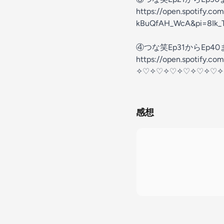
⁠⁠⁠⁠⁠⁠⁠⁠⁠https://open.sp
kBuQfAH_WcA&pi=8Ik_ThPVS4
④つな笑Ep31からEp4
⁠⁠⁠⁠⁠https://open.spoti
✧♡✧♡✧♡✧♡✧♡✧♡✧
感想