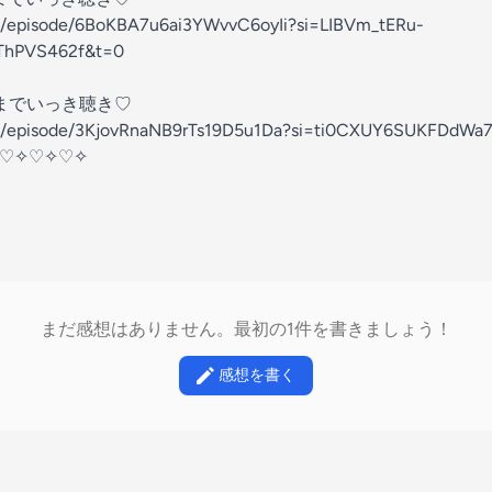
otify.com/episode/6BoKBA7u6ai3YWvvC6oyIi?si=LIBVm_tERu-
62f&t=⁠⁠⁠⁠⁠⁠⁠⁠⁠
⁠⁠⁠⁠⁠⁠⁠⁠⁠0⁠⁠⁠⁠⁠⁠⁠⁠⁠
0までいっき聴き♡
fy.com/episode/3KjovRnaNB9rTs19D5u1Da?si=ti0CXUY6SUKFDdWa7Qg1
♡✧♡✧♡✧
まだ感想はありません。最初の1件を書きましょう！
感想を書く