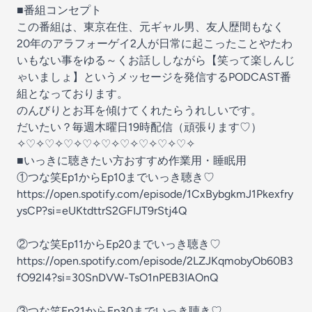
■番組コンセプト
この番組は、東京在住、元ギャル男、友人歴間もなく
20年のアラフォーゲイ2人が日常に起こったことやたわ
いもない事をゆる～くお話ししながら【笑って楽しんじ
ゃいましょ】というメッセージを発信するPODCAST番
組となっております。
のんびりとお耳を傾けてくれたらうれしいです。
だいたい？毎週木曜日19時配信（頑張ります♡）
✧♡✧♡✧♡✧♡✧♡✧♡✧♡✧♡✧♡✧
■いっきに聴きたい方おすすめ作業用・睡眠用
①つな笑Ep1からEp10までいっき聴き♡
⁠⁠⁠⁠⁠⁠⁠⁠https://open.spotify.com/episode/1CxBybgkmJ1Pkexfry
ysCP?si=eUKtdttrS2GFIJT9rStj4Q⁠⁠⁠⁠⁠⁠⁠⁠
②つな笑Ep11からEp20までいっき聴き♡
⁠⁠⁠⁠⁠⁠⁠⁠⁠⁠⁠⁠⁠⁠⁠⁠⁠⁠⁠⁠⁠⁠https://open.spotify.com/episode/2LZJKqmobyOb60B3
fO92I4?si=30SnDVW-TsO1nPEB3IAOnQ⁠⁠⁠⁠⁠⁠⁠⁠⁠⁠⁠⁠⁠⁠⁠⁠⁠⁠⁠⁠⁠⁠
③つな笑Ep21からEp30までいっき聴き♡