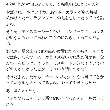
AI?AI?とかやつになってて、でも絶対ほんとじゃん?
やばいね。 やばいよね。あれさ、カラスが今の時期、
巣作りのためにラプンツェルの毛をむしったっていう話
よね。
そもそもディズニーシーとかさ、ランドってさ、カラス
がいないみたいに言われてたのに起きちゃってんだよ
ね。
あれさ、塔の上って結構高い位置にあるからさ、そこま
ではさ、なんつーの、カラス来ないでね系の何かさ、な
んつーんだっけ、えっと、モスキートン的なそういうの
が出てかなかったとか、そういう話なのかな?
そうだよね。だから、チョンパみたいなやつ当ててとか
っていう風なのやってるよね。やってる動画も見た。
あ、ほんと? そう。
じゃあやっぱそういう系で飼いくぐったんだ、あのカラ
スを。