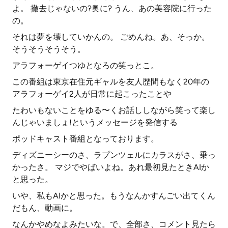
よ。 撤去じゃないの?奥に? うん、あの美容院に行った
の。
それは夢を壊していかんの。 ごめんね。あ、そっか。
そうそうそうそう。
アラフォーゲイつゆとなろの笑っとこ。
この番組は東京在住元ギャルを友人歴間もなく20年の
アラフォーゲイ2人が日常に起こったことや
たわいもないことをゆる〜くお話ししながら笑って楽し
んじゃいましょ!というメッセージを発信する
ポッドキャスト番組となっております。
ディズニーシーのさ、ラプンツェルにカラスがさ、乗っ
かったさ。 マジでやばいよね。あれ最初見たときAIか
と思った。
いや、私もAIかと思った。もうなんかすんごい出てくん
だもん、動画に。
なんかやめなよみたいな。で、全部さ、コメント見たら