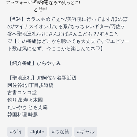
アラフォーゲイつゆとなろの笑っとこ!
Host
【#54】カラスやめてぇ〜/美容院に行ってます/ほのぼ
の/マイナスイオン出てる系/ちっちゃいギター/阿佐ケ
谷へ聖地巡礼/おじさんおばさんこども？/すきこと
♡【この番組はどこから聴いても大丈夫です♡エピソー
ド数は気にせず、今ここから楽しんでネ♡】
【紹介番組】ひらやすみ
【聖地巡礼】JR阿佐ケ谷駅近辺
阿佐谷北1丁目歩道橋
古書コンコ堂
釣り堀 寿々木園
たいやき ともえ庵
韓国料理 味豚
#ゲイ
#lgbtq
#つな笑
#ギャル