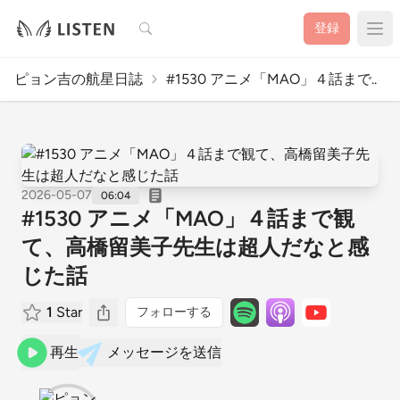
検索
登録
ピョン吉の航星日誌
#1530 アニメ「MAO」４話まで..
2026-05-07
06:04
#1530 アニメ「MAO」４話まで観
て、高橋留美子先生は超人だなと感
じた話
1
Star
フォローする
再生
メッセージを送信