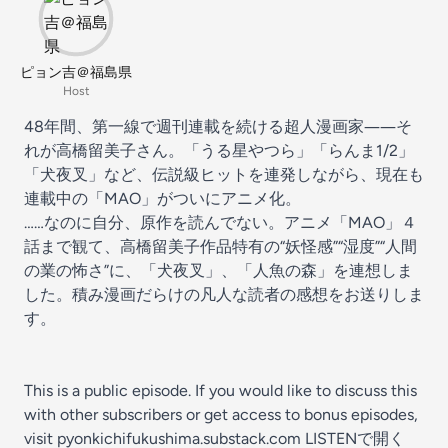
ピョン吉＠福島県
Host
48年間、第一線で週刊連載を続ける超人漫画家――そ
れが高橋留美子さん。「うる星やつら」「らんま1/2」
「犬夜叉」など、伝説級ヒットを連発しながら、現在も
連載中の「MAO」がついにアニメ化。
……なのに自分、原作を読んでない。アニメ「MAO」４
話まで観て、高橋留美子作品特有の“妖怪感”“湿度”“人間
の業の怖さ”に、「犬夜叉」、「人魚の森」を連想しま
した。積み漫画だらけの凡人な読者の感想をお送りしま
す。
This is a public episode. If you would like to discuss this
with other subscribers or get access to bonus episodes,
visit
pyonkichifukushima.substack.com
LISTENで開く