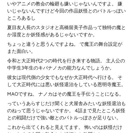
いやアニメの教会の輪廻も嫌いじゃないんですよ。 嫌
いじゃないんですけど今回の作品妖怪とのバトルっぽい
ところあるし
夏目友人長のスタジオと高橋留美子作品って独特の魔と
か湿度とか妖怪感があるじゃないですか。
ちょっと違うと思うんですよね。 で魔王の舞台設定が
また面白い。
令和と大正時代2つの時代を行き来する物語。 主人公の
中学生3年生のキバナノカの能力なんでしょうか。
彼女は現代側の少女でもなぜか大正時代へ行ける。 そ
して大正時代には悪い妖怪退治をしている恩明寺魔王。
MAOですね。 ナノカはその魔王を手伝うことになる。
っていうあらすじだけ聞くと犬屋舎みたいな妖怪退治も
のねって思うじゃないですか。 4話まで見たところ妖怪
との戦闘だけで強い敵とのバトルっぽさが足りない。
これから出てくれると見えてます。 怖いのは妖怪だけ