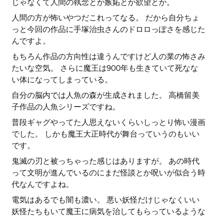
じゃなくて人間の執念とか嫉妬とか欲望とか。
人間の方が怖いやつだこれってなる。 だから自分ちょ
っと今回の作品に手塚治虫さんのドロロっぽさを感じた
んですよ。
もちろん作品の方向性は違うんですけど人の業の怖さみ
たいな空気。 さらに魔王は900年も生きていて死なな
い体になってしまっている。
自分の脳内では人魚の森が生成されました。 高橋留美
子作品の人魚シリーズですね。
普段ギャグやってた人思えないくらいしっとり怖い漫画
でした。 しかも魔王大正時代が舞台っていうのもいい
です。
鬼滅の刃と被っちゃった感じはありますが。 あの時代
って文明が進んでいるのにまだ怪談とか呪いが似合う時
代なんですよね。
電気はあるでも闇も濃い。 悪い妖怪だけじゃなくいい
妖怪たちもいて魔王に病気を治してもらっているような