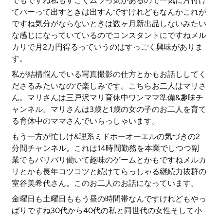
でもですね私もすごくムラっ気があるので一気に片付け
てパーって出すときは出すんですけれどもなんかこれが
ですね気分がならないときは数ヶ月新出品しないみたい
な感じになっていているのでコンスタントにですねメル
カリで月2万円得るっていうのはすっごく興味がありま
す。
私が結構悩んでいる写真撮影の仕方とかもお話ししてく
ださるみたいなので楽しみです。こちらお二人はマリさ
ん。マリさんは三戸沢マリ育休中ワンママ準備&趣味チ
ャンネル。マリさんは3歳と1歳の女の子のお二人を育て
る育休中のママさんでいらっしゃいます。
もう一方が忙しけ&理系ミドホーオーエルの気づきの2
分間チャンネル。これは14時間勤務を本業でしつつ副
業でもバリバリ働いて趣味のゲームとかもですねメルカ
リとかも長年コツコツと続けてらっしゃる継続力抜群の
室谷美希代さん。このお二人のお話になっています。
金曜日も土曜日ももう昼の時間帯なんですけれどもやっ
ぱりですね30代から40代の私と同世代の女性そして小