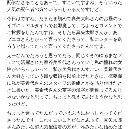
配信なさることもあって、すごいですよね、そういった
人気の配信者の方でいらっしゃるんですけど、
今日はですね、たまたま初めて真矢太郎さんのお昼のラ
イブにリアルタイムでお邪魔して、ちょっとコメントで
ご挨拶をしたんですね。そしたら真矢太郎さんが、あ、
プニコさんとかって言ってくださって、私にレターを送
ろうと思ってたって言ってくださったんですよ。
えーなんでだろうと思ってたら、同じくそのゆるまなフ
ェスで活躍された室谷美希代さんっていう私の憧れの女
性がいらっしゃって、私が美希代さんすごい、美希代さ
ん大好きっていう風な収録を以前上げたときに、概要欄
に私が美希代さんのスタイフの番組とかを貼り付けたと
きに書いた、美希代さんの苗字の漢字が間違ってるんじ
ゃないかなと思って、ちょっと教えてあげようかなと思
ったけど、
ちょっと迷ってたんだっていうふうにおっしゃってくだ
さったんです。これすごいことだなと思って、真矢太郎
さんみたいな超人気配信者の方が、私みたいな始めたば