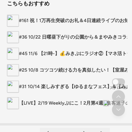
こちらもおすすめ
#161 祝！1万再生突破のお礼＆4日連続ライブのお知
#36 10/22 日曜昼下がりの公園から＆まやみきコラ
#45 11/6 【21時-】💰みきぷにラジオ②【マネ活
#25 10/8 コツコツ続ける力を真似したい！【室屋
#31 10/14 楽しみすぎる【ゆるまなフェス】＆【
スクロール
【LIVE】2/19 Weeklyぷにこ！2月第4週
集客迷子の