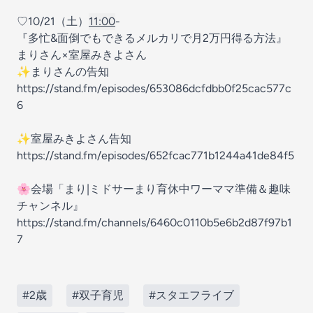
♡10/21（土）
11:00
-
『多忙&面倒でもできるメルカリで月2万円得る方法』
まりさん×室屋みきよさん
✨まりさんの告知
https://stand.fm/episodes/653086dcfdbb0f25cac577c
6
✨室屋みきよさん告知
https://stand.fm/episodes/652fcac771b1244a41de84f5
🌸会場「まり|ミドサーまり育休中ワーママ準備＆趣味
チャンネル』
https://stand.fm/channels/6460c0110b5e6b2d87f97b1
7
#2歳
#双子育児
#スタエフライブ