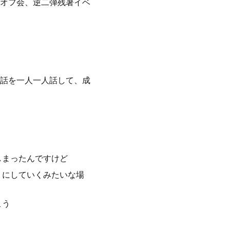
オフ会、逆二弾残暑イベ
い話を一人一人話して、成
しまったんですけど
りにしていくみたいな場
こう