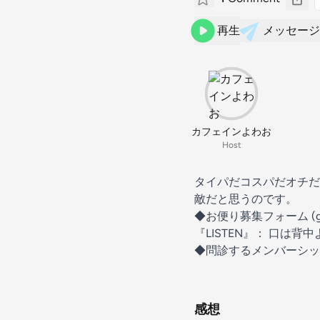
再生
メッセージ
カフェインよわお
Host
タイパだコスパだオチだ
敵だと思うのです。
◆
⁠お便り募集フォーム (googl
『LISTEN』：
⁠⁠⁠口は背中
◆
⁠⁠問診するメンバーシ
感想