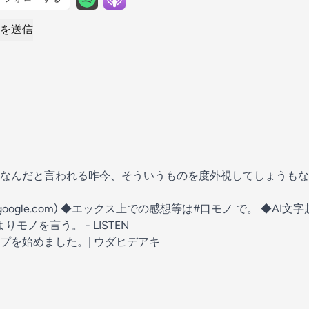
を送信
なんだと言われる昨今、そういうものを度外視してしょうもな
e.com)⁠⁠⁠
◆エックス上での感想等は#口モノ で。 ◆AI文
よりモノを言う。 - LISTEN⁠⁠
ップを始めました。| ウダヒデアキ