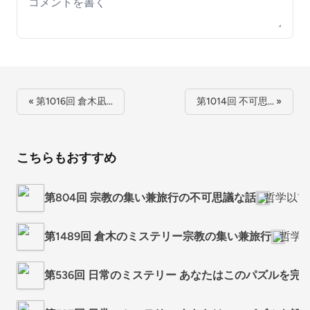
Your comment
« 第1016回 倉木凪…
第1014回 不可思… »
こちらもおすすめ
第804回 宗教の集い兼旅行の不可思議な話
哲学以前
第1489回 倉木のミステリー宗教の集い兼旅行
哲学
第536回 日常のミステリー あなたはこのパズルを