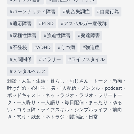
#パーソナリティ障害
#統合失調症
#自傷行為
#適応障害
#PTSD
#アスペルガー症候群
#双極性障害
#強迫性障害
#発達障害
#不登校
#ADHD
#うつ病
#強迫症
#人間関係
#アラサー
#ライフスタイル
#メンタルヘルス
雑談・人生・生活・暮らし・おじさん・トーク・愚痴・
吐きだめ・心理学・脳・1人配信・メンタル・podcast・
ポッドキャスト・ネットラジオ・ラジオ・フリートー
ク・一人喋り・一人語り・毎日配信・まったり・ゆる
い・コミュ障・ライフスキル・シンプルライフ・前向
き・怒り・残念・ネトラジ・闘病記・日常