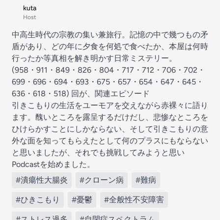
kuta
Host
中高生時代の宗教の集い兼旅行。記憶の中で幾つもの矛
盾があり、どの年に夕食を何処で食べたか、本屋は何時
行ったか等真相を解き明かす日常ミステリー。
(958・911・849・826・804・717・712・706・702・
699・696・694・693・675・657・654・647・645・
636・618・518) 回が、関連エピソード
引きこもりの生活をユーモアを交えながら赤裸々に語り
ます。醜いところを露呈するだけだし、悲惨なところを
ひけらかすことにしかならない、そして引きこもりの意
外な面を知ってもらえたとして何のプラスにもならない
と思いましたが、それでも挑戦してみようと思い
Podcastを始めました。
#潰瘍性大腸炎
#クローン病
#難病
#ひきこもり
#憂鬱
#全般性不安障害
#ストレス過多
#自閉症スペクトラム