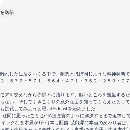
を送信
離れした生活をおくる中で、瞑想とほぼ同じような精神状態で
２・５７２・５７１・５６４・４７１・３５２・２８９・２７
モアを交えながら赤裸々に語ります。醜いところを露呈するだ
らない、そして引きこもりの意外な面を知ってもらえたとして
挑戦してみようと思いPodcastを始めました。
 疑問に思ったことはCIA捜査官のように解決するまで追求して
トイックな倉木凪が1日何本も配信 芸能界に本当の変わり者は
考察・今日あった珍事件・グルメ・毒親VS毒息子・生き方生