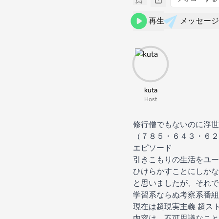
再生
メッセージ
kuta
Host
修行僧でもないのに浮世
（７８５・６４３・６２
エピソード
引きこもりの生活をユー
ひけらかすことにしかな
と思いましたが、それでも
学習系ならぬ考察系番組
現在は超現実主義 超ス
内容は、不可思議なこと