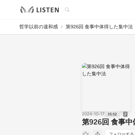
検索
哲学以前の違和感
第926回 食事中体得した集中法
2024-10-17
35:52
第926回 食事
フォローする