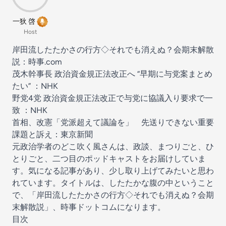
一狄 啓
Host
岸田流したたかさの行方◇それでも消えぬ？会期末解散
説
：時事.com
茂木幹事長 政治資金規正法改正へ “早期に与党案まとめ
たい”
：NHK
野党4党 政治資金規正法改正で与党に協議入り要求で一
致
：NHK
首相、改憲「党派超えて議論を」 先送りできない重要
課題と訴え
：東京新聞
元政治学者のどこ吹く風さんは、政談、まつりごと、ひ
とりごと、二つ目のポッドキャストをお届けしていま
す。気になる記事があり、少し取り上げてみたいと思わ
れています。タイトルは、したたかな腹の中ということ
で、「岸田流したたかさの行方◇それでも消えぬ？会期
末解散説」、時事ドットコムになります。
目次