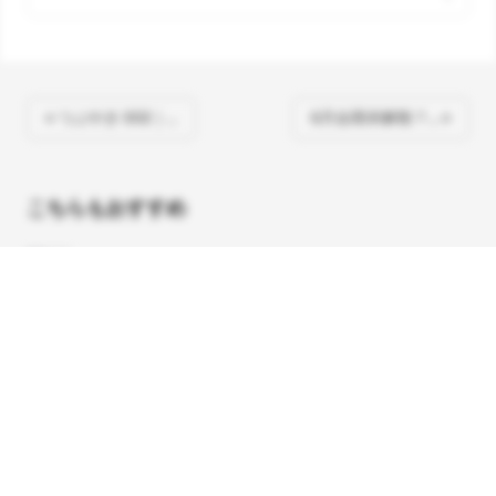
« つぶやき 002｜…
6月会期末解散？… »
こちらもおすすめ
怪奇末で回帰まつ？｜6/20の政談2024
元政治学者の
ことのは｜29 Sep. 2024
はじめるEchoCampus
ことのは｜6 May 2024
はじめるEchoCampus
ことのは｜15 Aug. 2024
はじめるEchoCampus