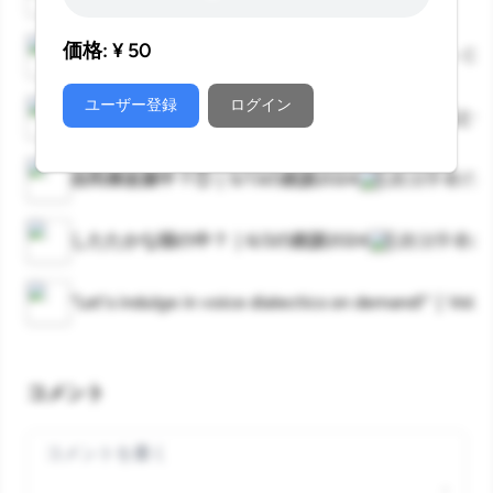
価格: ¥
50
ing #39 May10 2024 Ad-free!
Weekly Echo — C
ユーザー登録
ログイン
141 声de隔日記｜存続する料としての睡眠と休息
自民棟改築中？①｜5/13の政談2024
元政治学者の 
したたかな頭の中？｜6/2の政談2024
元政治学者の
“Let's indulge in voice dialectics on demand!”｜V
コメント
Your comment