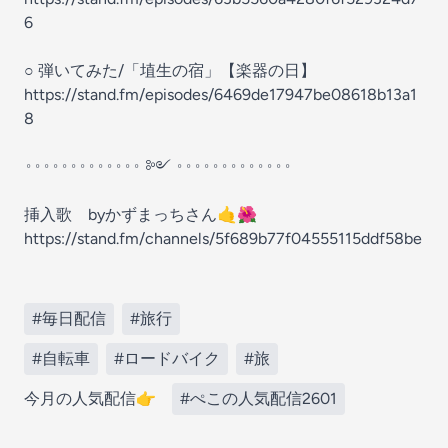
6
○ 弾いてみた/「埴生の宿」【楽器の日】
https://stand.fm/episodes/6469de17947be08618b13a1
8
𐬹𐬹𐬹𐬹𐬹𐬹𐬹𐬹𐬹𐬹𐬹𐬹𐬹 ༻ 𐬹𐬹𐬹𐬹𐬹𐬹𐬹𐬹𐬹𐬹𐬹𐬹𐬹
挿入歌 byかずまっちさん🤙🌺
https://stand.fm/channels/5f689b77f04555115ddf58be
#毎日配信
#旅行
#自転車
#ロードバイク
#旅
今月の人気配信👉
#ぺこの人気配信2601