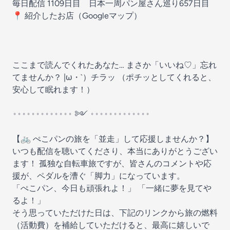
毎日配信 1109日目 日本一周パン屋さん巡り657日目
📍 紹介したお店（Googleマップ）
ここまで読んでくれたあなた… まさか「いいね♡」忘れ
てませんか？ |ω・`）チラッ （ポチッとしてくれると、
安心して眠れます！）
𐬹𐬹𐬹𐬹𐬹𐬹𐬹𐬹𐬹𐬹𐬹𐬹𐬹 ༻ 𐬹𐬹𐬹𐬹𐬹𐬹𐬹𐬹𐬹𐬹𐬹𐬹𐬹
【🚲 ぺこパンの旅を「並走」して応援しませんか？】
いつも配信を聴いてくださり、本当にありがとうござい
ます！ 孤独な自転車旅ですが、皆さんのコメントや応
援が、ペダルを漕ぐ「脚力」になっています。
「ぺこパン、今日も頑張れよ！」 「一緒に夢を見てや
るよ！」
そう思っていただけた日は、下記のリンクから旅の燃料
（活動費）を補給していただけると、最高に嬉しいで