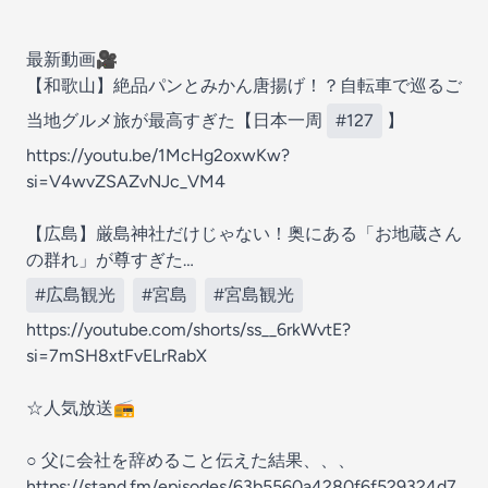
最新動画🎥
【和歌山】絶品パンとみかん唐揚げ！？自転車で巡るご
当地グルメ旅が最高すぎた【日本一周
#127
】
https://youtu.be/1McHg2oxwKw?
si=V4wvZSAZvNJc_VM4
【広島】厳島神社だけじゃない！奥にある「お地蔵さん
の群れ」が尊すぎた…
#広島観光
#宮島
#宮島観光
https://youtube.com/shorts/ss__6rkWvtE?
si=7mSH8xtFvELrRabX
☆人気放送📻
○ 父に会社を辞めること伝えた結果、、、
https://stand.fm/episodes/63b5560a4280f6f529324d7