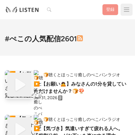
検索
登録
#ぺこの人気配信2601
🍞聴くとほっこり癒しのぺこパンラジオ
▶︎ 【お願い🙇】みなさんの1分を貸してい
ただけませんか？🍞🍄
Jan 31, 2026
🍞聴くとほっこり癒しのぺこパンラジオ
▶︎ 【気づき】気遣いすぎて疲れる人へ。