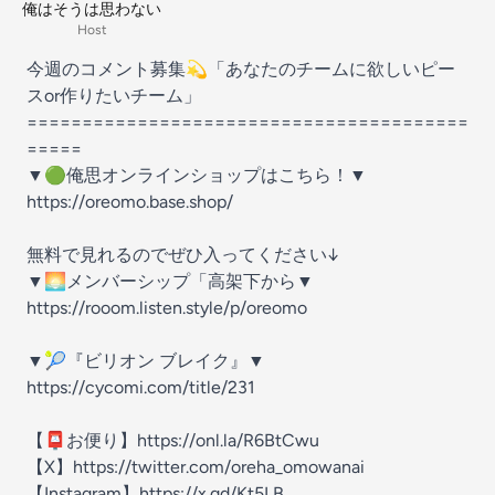
俺はそうは思わない
Host
今週のコメント募集💫「あなたのチームに欲しいピー
スor作りたいチーム」
========================================
=====
▼🟢俺思オンラインショップはこちら！▼
https://oreomo.base.shop/
無料で見れるのでぜひ入ってください↓
▼🌅メンバーシップ「高架下から▼
https://rooom.listen.style/p/oreomo
▼🎾『ビリオン ブレイク』▼
https://cycomi.com/title/231
【📮お便り】https://onl.la/R6BtCwu
【X】https://twitter.com/oreha_omowanai
【Instagram】https://x.gd/Kt5LB