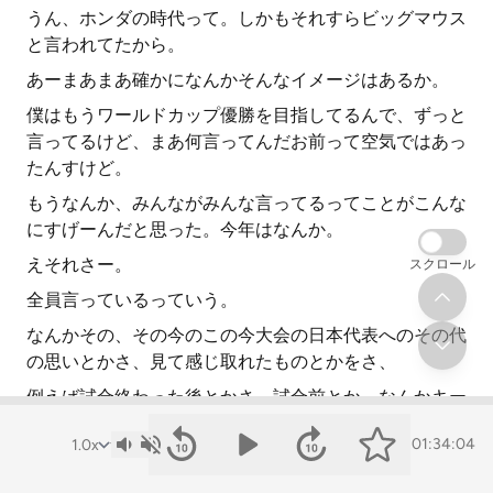
うん、ホンダの時代って。しかもそれすらビッグマウス
と言われてたから。
あーまあまあ確かになんかそんなイメージはあるか。
僕はもうワールドカップ優勝を目指してるんで、ずっと
言ってるけど、まあ何言ってんだお前って空気ではあっ
たんすけど。
もうなんか、みんながみんな言ってるってことがこんな
にすげーんだと思った。今年はなんか。
えそれさー。
スクロール
全員言っているっていう。
なんかその、その今のこの今大会の日本代表へのその代
の思いとかさ、見て感じ取れたものとかをさ、
例えば試合終わった後とかさ、試合前とか、なんかキー
ちゃんとご飯食べてる時とかに話したりすんの?
01:34:04
あーでも話すね。話す話す。終わった後とかめっちゃ話
してた。