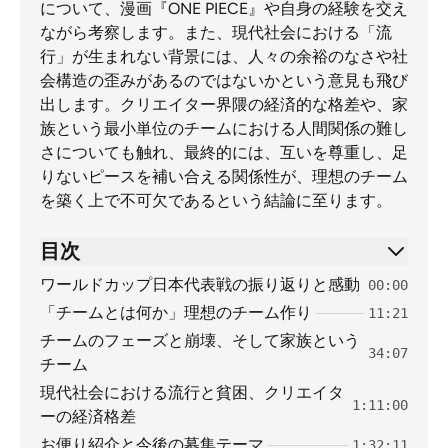
について、漫画『ONE PIECE』や自身の経験を交え
ながら考察します。また、現代社会における「流
行」が生まれない背景には、人々の余裕のなさや社
会構造の歪みがあるのではないかという意見も飛び
出します。クリエイター界隈の経済的な格差や、家
族という最小単位のチームにおける人間関係の難し
さについても触れ、最終的には、互いを尊重し、足
りないピースを補い合える関係性が、理想のチーム
を築く上で不可欠であるという結論に至ります。
目次
ワールドカップ日本代表戦の振り返りと感動
00:00
「チームとは何か」理想のチーム作り
11:21
チームのフェーズと崩壊、そして家族という
34:07
チーム
現代社会における流行と貧困、クリエイタ
1:11:00
ーの経済格差
お便り紹介と今後の募集テーマ
1:32:11