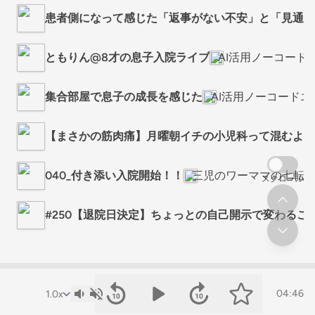
患者側になって感じた「返事がない不安」と「見通しが
ともりん@8才の息子入院ライブ
AI活用ノーコード
集合部屋で息子の成長を感じた
AI活用ノーコード
【まさかの筋肉痛】月曜朝イチの小児科って混むよね
040_付き添い入院開始！！
三児のワーママの七転
スクロール
#250【退院日決定】ちょっとの自己開示で変わるこ
04:46