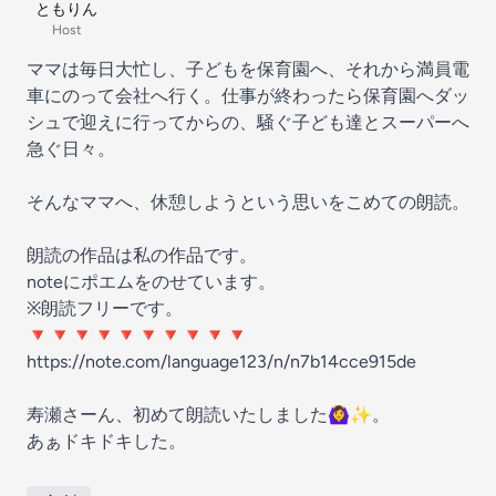
ともりん
Host
ママは毎日大忙し、子どもを保育園へ、それから満員電
車にのって会社へ行く。仕事が終わったら保育園へダッ
シュで迎えに行ってからの、騒ぐ子ども達とスーパーへ
急ぐ日々。
そんなママへ、休憩しようという思いをこめての朗読。
朗読の作品は私の作品です。
noteにポエムをのせています。
※朗読フリーです。
🔻🔻🔻🔻🔻🔻🔻🔻🔻🔻
https://note.com/language123/n/n7b14cce915de
寿瀬さーん、初めて朗読いたしました🙆‍♀️✨。
あぁドキドキした。