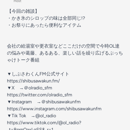
Host
【今回の雑談】
・かき氷のシロップの味は全部同じ!?
・お祭りにあったら便利なアイテム
会社の給湯室や更衣室などここだけの空間で今時OL達
の悩みや葛藤、あるある、楽しい話を繰り広げるぶっち
ゃけトーク番組
▼しぶさわくんFM公式サイト
https://shibusawakun.fm/
▼X →＠olradio_sfm
https://twitter.com/olradio_sfm
▼Instagram →＠shibusawakunfm
https://www.instagram.com/shibusawakunfm
▼Tik Tok →@ol_radio
⁠https://www.tiktok.com/@ol_radio?
_t=8prnQaxLgSS&_r=1⁠