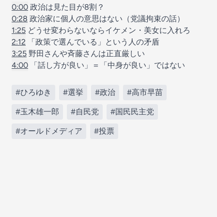
0:00
政治は見た目が8割？
0:28
政治家に個人の意思はない（党議拘束の話）
1:25
どうせ変わらないならイケメン・美女に入れろ
2:12
「政策で選んでいる」という人の矛盾
3:25
野田さんや斉藤さんは正直厳しい
4:00
「話し方が良い」＝「中身が良い」ではない
#ひろゆき
#選挙
#政治
#高市早苗
#玉木雄一郎
#自民党
#国民民主党
#オールドメディア
#投票