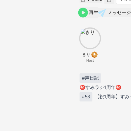
再生
メッセージ
きり
Host
#声日記
㊗️すみラジ1周年㊗️
#53
【祝1周年】すみ