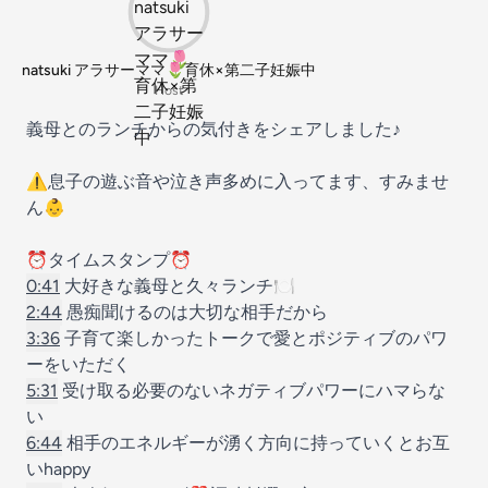
natsuki アラサーママ🌷育休×第二子妊娠中
Host
義母とのランチからの気付きをシェアしました♪
⚠️息子の遊ぶ音や泣き声多めに入ってます、すみませ
ん👶
⏰タイムスタンプ⏰
0:41
大好きな義母と久々ランチ🍽️
2:44
愚痴聞けるのは大切な相手だから
3:36
子育て楽しかったトークで愛とポジティブのパワ
ーをいただく
5:31
受け取る必要のないネガティブパワーにハマらな
い
6:44
相手のエネルギーが湧く方向に持っていくとお互
いhappy