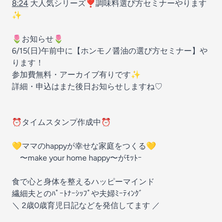
8:24
大人気シリーズ❣️調味料選び方セミナーやります
✨
🌷お知らせ🌷
6/15(日)午前中に【ホンモノ醤油の選び方セミナー】や
ります！
参加費無料・アーカイブ有りです✨
詳細・申込はまた後日お知らせしますね♡
⏰タイムスタンプ作成中⏰
💛ママのhappyが幸せな家庭をつくる💛
〜make your home happy〜がﾓｯﾄｰ
食で心と身体を整えるハッピーマインド
繊細夫とのﾊﾟｰﾄﾅｰｼｯﾌﾟや夫婦ﾐｰﾃｨﾝｸﾞ
＼ 2歳0歳育児日記などを発信してます ／