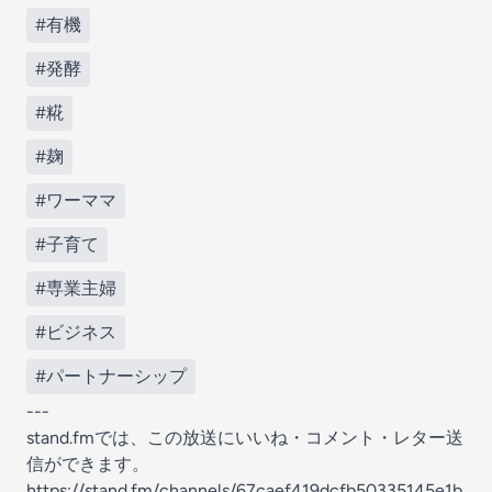
#有機
#発酵
#糀
#麹
#ワーママ
#子育て
#専業主婦
#ビジネス
#パートナーシップ
---
stand.fmでは、この放送にいいね・コメント・レター送
信ができます。
https://stand.fm/channels/67caef419dcfb50335145e1b