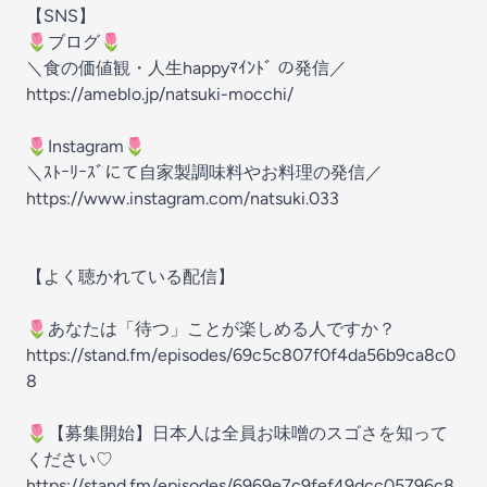
【SNS】
🌷ブログ🌷
＼食の価値観・人生happyﾏｲﾝﾄﾞ の発信／
https://ameblo.jp/natsuki-mocchi/
🌷Instagram🌷
＼ｽﾄｰﾘｰｽﾞにて自家製調味料やお料理の発信／
https://www.instagram.com/natsuki.033
【よく聴かれている配信】
🌷あなたは「待つ」ことが楽しめる人ですか？
https://stand.fm/episodes/69c5c807f0f4da56b9ca8c0
8
🌷【募集開始】日本人は全員お味噌のスゴさを知って
ください♡
https://stand.fm/episodes/6969e7c9fef49dcc05796c8