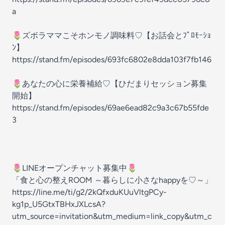
a
🌷ズボラママこそホンモノ調味料♡【お話会とﾌﾟﾛﾓｰｼｮ
ﾝ】
https://stand.fm/episodes/693fc6802e8dda103f7fb146
🌷あなたの心に栄養補給♡【ひだまりセッション募集
開始】
https://stand.fm/episodes/69ae6ead82c9a3c67b55fde
3
🌷LINEオープンチャット募集中🌷
「食と心の整えROOM ～暮らしに小さなhappyを♡～」
https://line.me/ti/g2/2kQfxduKUuVltgPCy-
kg1p_U5GtxTBHxJXLcsA?
utm_source=invitation&utm_medium=link_copy&utm_c