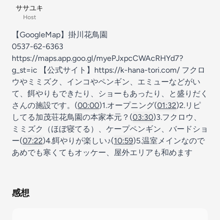
ササユキ
Host
【GoogleMap】掛川花鳥園
0537-62-6363
https://maps.app.goo.gl/myePJxpcCWAcRHYd7?
g_st=ic 【公式サイト】https://k-hana-tori.com/ フクロ
ウやミミズク、インコやペンギン、エミューなどがい
て、餌やりもできたり、ショーもあったり、と盛りだく
さんの施設です。(
00:00
)1.オープニング(
01:32
)2.リピ
してる加茂荘花鳥園の本家本元？(
03:30
)3.フクロウ、
ミミズク（ほぼ寝てる）、ケープペンギン、バードショ
ー(
07:22
)4.餌やりが楽しい♪(
10:59
)5.温室メインなので
あめでも寒くてもオッケー、屋外エリアも和めます
感想