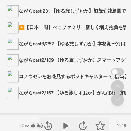
ながらcast 231 【ゆる旅しずおか】加茂荘花鳥園
▶︎【日本一周】ぺこファミリー新しく増え抱負を語
ながらcast3/257 【ゆる旅しずおか】本栖湖〜河口湖
ながらcast2/109 【ゆる旅しずおか】スマートア
コノウゼンをお花見するポッドキャスター？【#13】
スクロール
ながらcast2/167 【ゆる旅しずおか】がんばれ！加
16:18