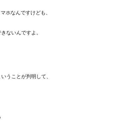
ろんスマホなんですけども、
できないんですよ。
ということが判明して、
も