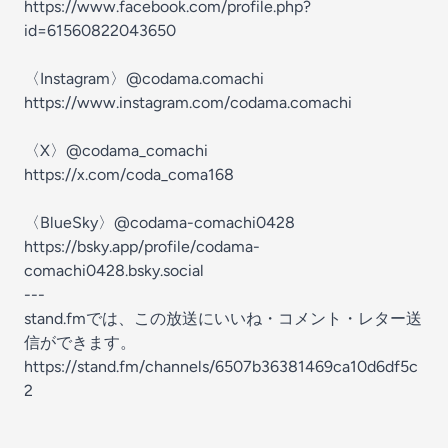
https://www.facebook.com/profile.php?
id=61560822043650
〈Instagram〉@codama.comachi
https://www.instagram.com/codama.comachi
〈X〉@codama_comachi
https://x.com/coda_coma168
〈BlueSky〉@codama-comachi0428
https://bsky.app/profile/codama-
comachi0428.bsky.social
---
stand.fmでは、この放送にいいね・コメント・レター送
信ができます。
https://stand.fm/channels/6507b36381469ca10d6df5c
2