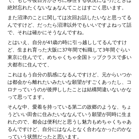
で、もし今後自分がさらに移住する状況になったときは
絶対忘れたくないなぁなんてことはすごく思います。
また沼津のことに関しては次回お話したいなと思ってる
んですけど、だったら沼津以外でもいいですよねって話
で、それは確かにそうなんですね。
とはいえ、自分が41歳の時に引っ越ししてるんですけ
ど、生まれ育った大阪に37年間で転職して3年間ぐらい
東京に住んでて、めちゃくちゃ全国トップクラスで多い
大都市に住んでて、
これはもう自分の肌感になるんですけど、元からいつか
は都会から離れたいみたいな願望がすごくあったし、コ
ロナっていうのが後押ししたことは結構間違いないかな
って思ってます。
そんな中、愛着を持っている第二の故郷のような、ちょ
うどいい田舎に住みたいななんていう願望が同時に生ま
れたので、都会は便利だと思うし魅力もめちゃくちゃあ
るんですけど、自分にはなんとなく合わなかったのかな
っていう状態だったと思います。