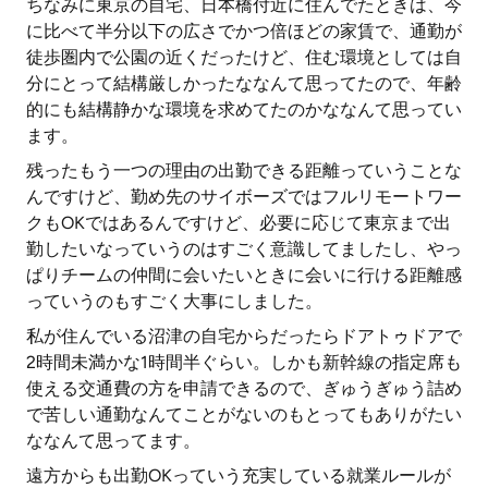
ちなみに東京の自宅、日本橋付近に住んでたときは、今
に比べて半分以下の広さでかつ倍ほどの家賃で、通勤が
徒歩圏内で公園の近くだったけど、住む環境としては自
分にとって結構厳しかったななんて思ってたので、年齢
的にも結構静かな環境を求めてたのかななんて思ってい
ます。
残ったもう一つの理由の出勤できる距離っていうことな
んですけど、勤め先のサイボーズではフルリモートワー
クもOKではあるんですけど、必要に応じて東京まで出
勤したいなっていうのはすごく意識してましたし、やっ
ぱりチームの仲間に会いたいときに会いに行ける距離感
っていうのもすごく大事にしました。
私が住んでいる沼津の自宅からだったらドアトゥドアで
2時間未満かな1時間半ぐらい。しかも新幹線の指定席も
使える交通費の方を申請できるので、ぎゅうぎゅう詰め
で苦しい通勤なんてことがないのもとってもありがたい
ななんて思ってます。
遠方からも出勤OKっていう充実している就業ルールが