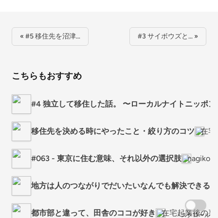
« #5 移住先を沼津…
#3 サイボウズと… »
こちらもおすすめ
#4 独立して移住した話。 〜ローカルナイトニッポ
移住先を決める時にやったこと・絞り方のコツ
在宅
#063 - 東京に住む意味、それ以外の選択肢
nagi
地方は人のつながりでだいたいなんでも解決できる説
都市部と違って、田舎のココが好き
在宅起業後の裏
スクロール