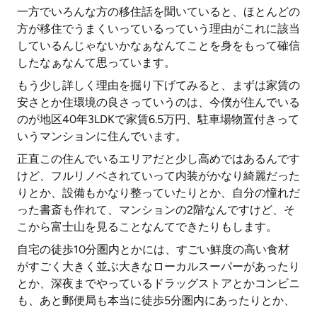
一方でいろんな方の移住話を聞いていると、ほとんどの
方が移住でうまくいっているっていう理由がこれに該当
しているんじゃないかなぁなんてことを身をもって確信
したなぁなんて思っています。
もう少し詳しく理由を掘り下げてみると、まずは家賃の
安さとか住環境の良さっていうのは、今僕が住んでいる
のが地区40年3LDKで家賃6.5万円、駐車場物置付きって
いうマンションに住んでいます。
正直この住んでいるエリアだと少し高めではあるんです
けど、フルリノベされていって内装がかなり綺麗だった
りとか、設備もかなり整っていたりとか、自分の憧れだ
った書斎も作れて、マンションの2階なんですけど、そ
こから富士山を見ることなんてできたりもします。
自宅の徒歩10分圏内とかには、すごい鮮度の高い食材
がすごく大きく並ぶ大きなローカルスーパーがあったり
とか、深夜までやっているドラッグストアとかコンビニ
も、あと郵便局も本当に徒歩5分圏内にあったりとか、